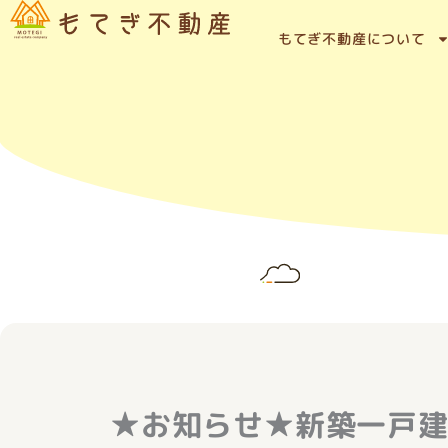
内
容
もてぎ不動産について
を
ス
キ
ッ
プ
★お知らせ★新築一戸