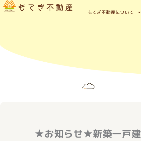
内
容
もてぎ不動産について
を
ス
キ
ッ
プ
★お知らせ★新築一戸