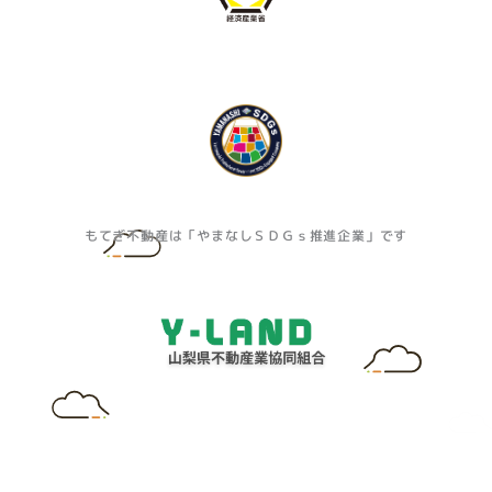
もてぎ不動産は「やまなしＳＤＧｓ推進企業」です