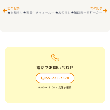
前の記事
次の記事
★お知らせ★家具付き＋オール電化 甲斐市中下条新築 平屋戸建 耐震２×４工法 敷島小学区＋敷島中学区 好評販売中(^^♪
★お知らせ★笛吹市一宮町一之宮 物件ご契約ありがとうございます(^_-)-☆
電話でお問い合わせ
055-225-3678
9:00〜18:00 / 定休水曜日