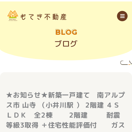
内
容
を
ス
キ
ッ
BLOG
プ
ブログ
★お知らせ★新築一戸建て 南アルプ
ス市 山寺 （小井川駅 ） 2階建 ４Ｓ
ＬＤＫ 全2棟 2階建 耐震
等級3取得 ＋住宅性能評価付 ガス