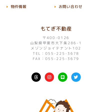
物件情報
お問い合わせ
もてぎ不動産
〒400-0126
山梨県甲斐市大下条286-1
メゾンジョイテナント102
TEL：055-225-3678
FAX：055-225-3679
I
L
T
n
i
w
s
n
i
t
e
t
a
t
g
e
r
r
a
m