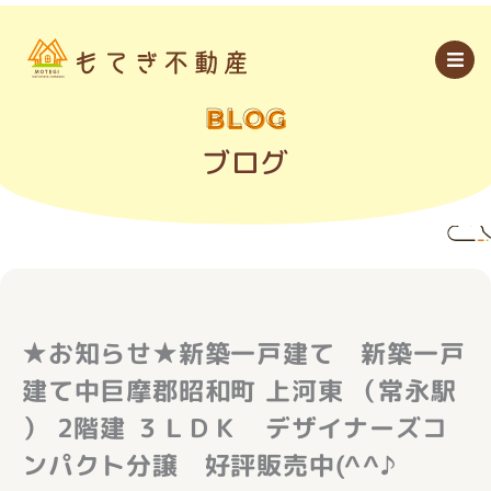
内
容
を
ス
キ
ッ
BLOG
プ
ブログ
★お知らせ★新築一戸建て 新築一戸
建て中巨摩郡昭和町 上河東 （常永駅
） 2階建 ３ＬＤＫ デザイナーズコ
ンパクト分譲 好評販売中(^^♪