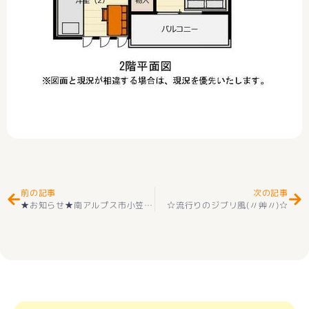
Prev
Ne
前の記事
次の記事
★お知らせ★南アルプス市小笠原 新築建売住宅 好評販売中
☆流行りのジブリ風(〃艸〃)☆