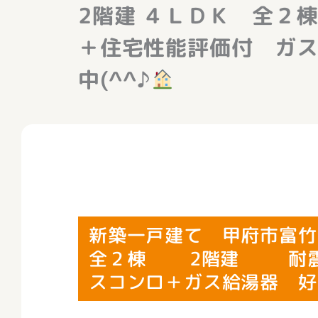
2階建 ４ＬＤＫ 全
＋住宅性能評価付 ガ
中(^^♪
新築一戸建て 甲府市富
全２棟 2階建 耐震等
スコンロ＋ガス給湯器 好評