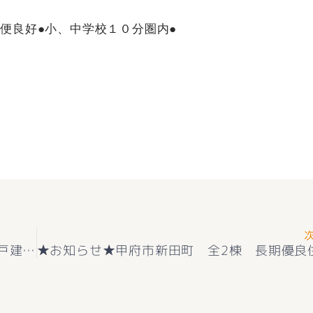
便良好●小、中学校１０分圏内●
★お知らせ★☆住宅性能表示W取得☆ 新築一戸建て 南アルプス市東南湖 最終1棟 2階建 4ＬＤＫ ＋カースペース３台 外構付き 耐震等級３＋長期優良住宅取得 南小学校＋甲西中学校