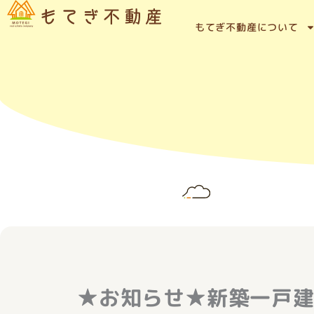
内
容
もてぎ不動産について
を
ス
キ
ッ
プ
★お知らせ★新築一戸