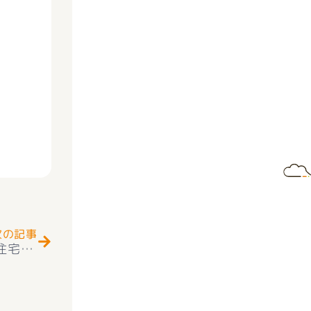
Next
次の記事
★お知らせ★甲府市新田町 全2棟 長期優良住宅＋耐震等級３取得＋住宅性能評価付き 外構（駐車3台可能）＋オール電化