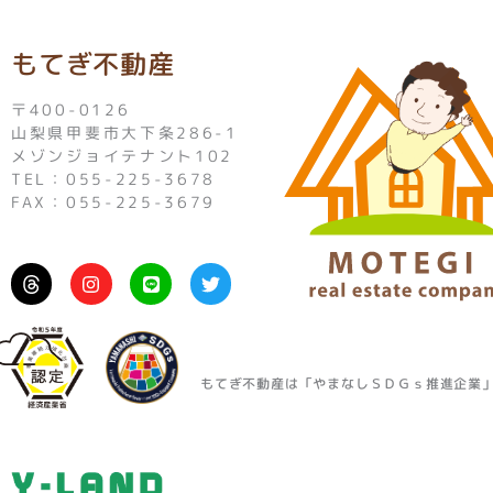
もてぎ不動産
〒400-0126
山梨県甲斐市大下条286-1
メゾンジョイテナント102
TEL：055-225-3678
FAX：055-225-3679
I
L
T
n
i
w
s
n
i
t
e
t
a
t
g
e
r
r
もてぎ不動産は「やまなしＳＤＧｓ推進企業
a
m