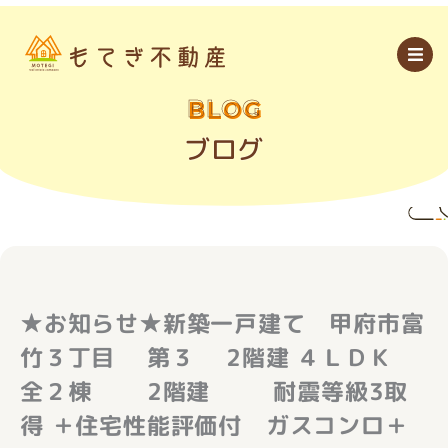
内
容
を
ス
キ
ッ
BLOG
プ
ブログ
★お知らせ★新築一戸建て 甲府市富
竹３丁目 第３ 2階建 ４ＬＤＫ
全２棟 2階建 耐震等級3取
得 ＋住宅性能評価付 ガスコンロ＋