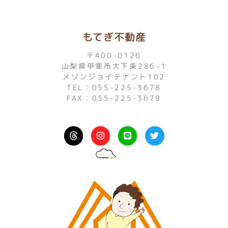
もてぎ不動産
〒400-0126
山梨県甲斐市大下条286-1
メゾンジョイテナント102
TEL：055-225-3678
FAX：055-225-3679
I
L
T
n
i
w
s
n
i
t
e
t
a
t
g
e
r
r
a
m