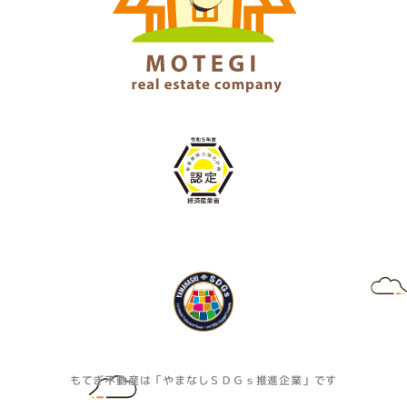
もてぎ不動産は「やまなしＳＤＧｓ推進企業」です