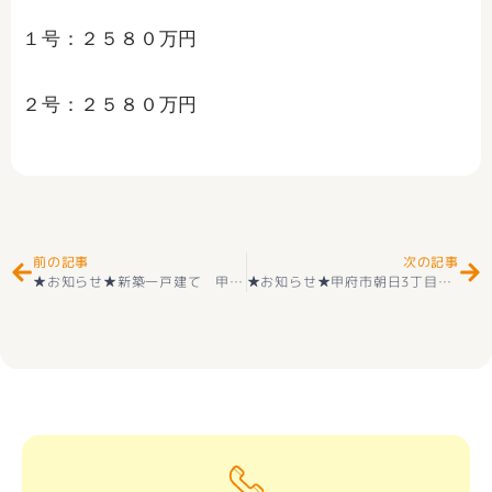
１号：２５８０万円
２号：２５８０万円
Prev
Ne
前の記事
次の記事
★お知らせ★新築一戸建て 甲府市山宮町 第７ 2階建 ４ＬＤＫ 全3棟 2階建 耐震等級3取得 ＋住宅性能評価付 ガスコンロ＋ガス給湯器 好評販売中
★お知らせ★甲府市朝日3丁目 物件ご契約ありがとうございます(^_-)-☆