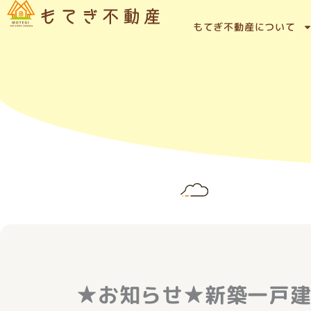
内
容
もてぎ不動産について
を
ス
キ
ッ
プ
★お知らせ★新築一戸