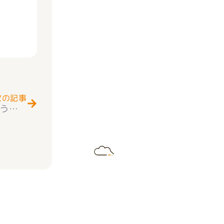
Next
次の記事
南アルプス市落合 売却ご相談 ありがとうございました(^^♪