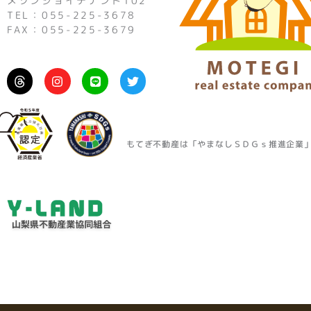
メゾンジョイテナント102
TEL：055-225-3678
FAX：055-225-3679
I
L
T
n
i
w
s
n
i
t
e
t
a
t
g
e
r
r
もてぎ不動産は「やまなしＳＤＧｓ推進企業
a
m