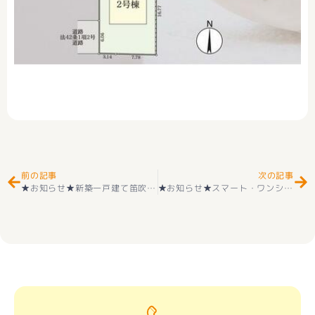
Prev
Ne
前の記事
次の記事
★お知らせ★新築一戸建て笛吹市 石和町川中島 （石和温泉駅 ） 2階建 ３ＬＤＫデザイナーズコンパクト 好評販売中(^^♪
★お知らせ★スマート・ワンシティ甲府市向町5号棟『Ｚ空調』の家 新築建売住宅好評販売中(^^♪