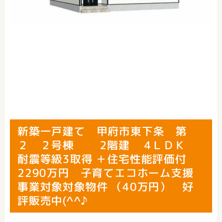
新築一戸建て 甲府市東下条 第
２ ２号棟 2階建 4ＬＤＫ
耐震等級3取得 ＋住宅性能評価付
2290万円 子育てエコホーム支援
事業対象対象物件 （40万円） 好
評販売中(^^♪