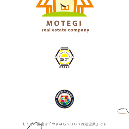
もてぎ不動産は「やまなしＳＤＧｓ推進企業」です