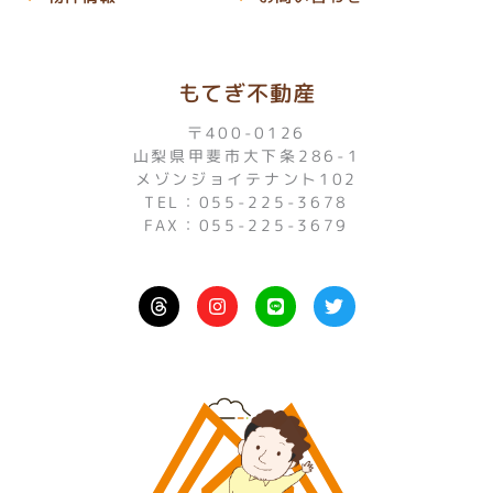
もてぎ不動産
〒400-0126
山梨県甲斐市大下条286-1
メゾンジョイテナント102
TEL：055-225-3678
FAX：055-225-3679
I
L
T
n
i
w
s
n
i
t
e
t
a
t
g
e
r
r
a
m