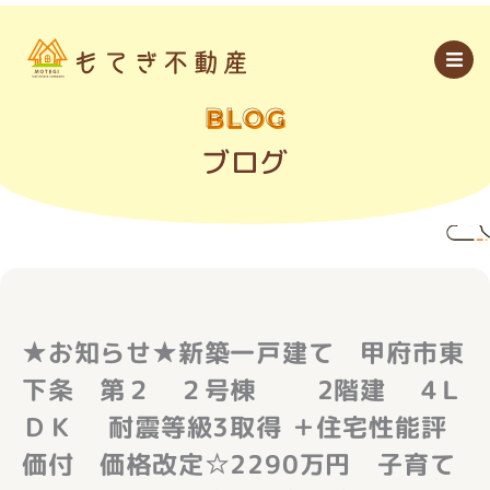
内
容
を
ス
キ
ッ
BLOG
プ
ブログ
★お知らせ★新築一戸建て 甲府市東
下条 第２ ２号棟 2階建 4Ｌ
ＤＫ 耐震等級3取得 ＋住宅性能評
価付 価格改定☆2290万円 子育て