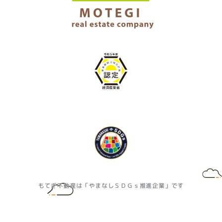
もてぎ不動産は「やまなしＳＤＧｓ推進企業」です