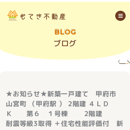
内
容
を
ス
キ
ッ
BLOG
プ
ブログ
★お知らせ★新築一戸建て 甲府市
山宮町 （甲府駅 ） 2階建 ４ＬＤ
Ｋ 第６ １号棟 2階建
耐震等級3取得 ＋住宅性能評価付 新