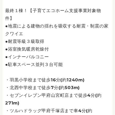
最終１棟！【子育てエコホーム支援事業対象物
件】
●地震による建物の揺れを吸収する耐震・制震の家
クワイエ
●耐震等級３級取得
●浴室換気暖房乾燥付
●インナーバルコニー
●駐車スペース並列３台可能
・羽黒小学校まで徒歩16分(約1240m)
・北西中学校まで徒歩7分(約503m)
・セブンイレブン甲府山宮町店まで徒歩4分(約
271m)
・ツルハドラッグ甲府千塚店まで車4分(約