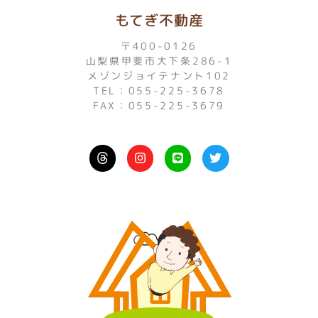
もてぎ不動産
〒400-0126
山梨県甲斐市大下条286-1
メゾンジョイテナント102
TEL：055-225-3678
FAX：055-225-3679
I
L
T
n
i
w
s
n
i
t
e
t
a
t
g
e
r
r
a
m