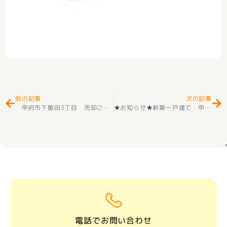
Prev
Ne
前の記事
次の記事
甲府市下飯田3丁目 売却ご相談 ありがとうございました(^^♪
★お知らせ★新築一戸建て 甲府市高畑 第１ 2階建 ４ＬＤＫ 全2棟 2階建 耐震等級3取得 ＋住宅性能評価付 オール電化（IH＋エコキュート）好評販売中
電話でお問い合わせ