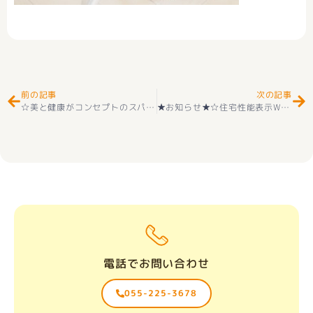
Prev
Ne
前の記事
次の記事
☆美と健康がコンセプトのスパ＆ホテル桜庵 さんへ
☆
★お知らせ★☆住宅性能表示W取得☆ 新築一戸建て 南アルプス市下宮地 １号棟 2階建 4ＬＤＫ ＋カースペース３台 外構付き 耐震等級３＋長期優良住宅取得 大明小学校（徒歩20分）＋甲西使中学校（徒歩22分） 好評販売中
電話でお問い合わせ
055-225-3678