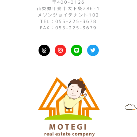
〒400-0126
山梨県甲斐市大下条286-1
メゾンジョイテナント102
TEL：055-225-3678
FAX：055-225-3679
I
L
T
n
i
w
s
n
i
t
e
t
a
t
g
e
r
r
a
m