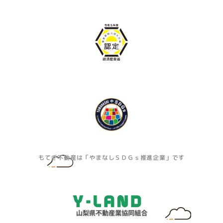
もてぎ不動産は「やまなしＳＤＧｓ推進企業」です