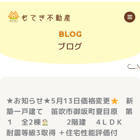
内
容
を
ス
キ
ッ
BLOG
プ
ブログ
★お知らせ★5月13日価格変更
新
築一戸建て 笛吹市御坂町夏目原 第
１ 全2棟
2階建 4ＬＤＫ
耐震等級3取得 ＋住宅性能評価付