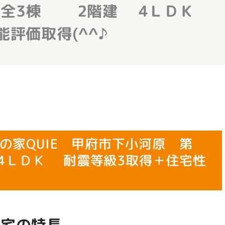
 全3棟 2階建 4ＬＤＫ
評価取得(^^♪
の家QUIE 甲府市下小河原 第
ＬＤＫ 耐震等級3取得＋住宅性