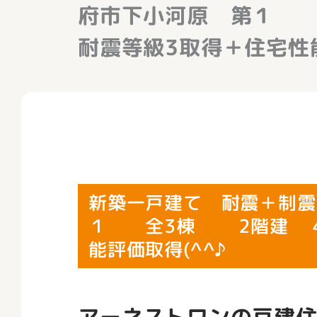
府市下小河原 第１
耐震等級3取得＋住宅性能
新築一戸建て 耐震＋制震
１ 全3棟 2階建 4
能評価取得(^^♪