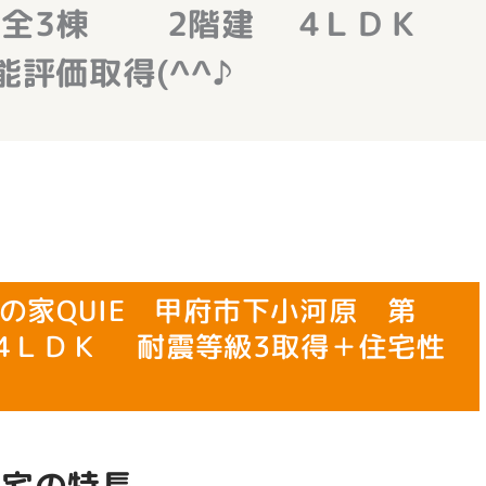
 全3棟 2階建 4ＬＤＫ
評価取得(^^♪
の家QUIE 甲府市下小河原 第
ＬＤＫ 耐震等級3取得＋住宅性