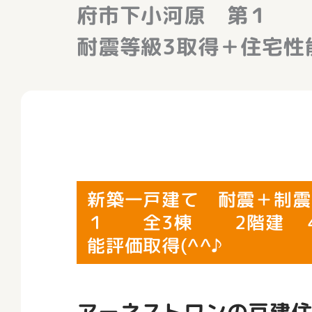
府市下小河原 第１
耐震等級3取得＋住宅性能
新築一戸建て 耐震＋制震
１ 全3棟 2階建 4
能評価取得(^^♪