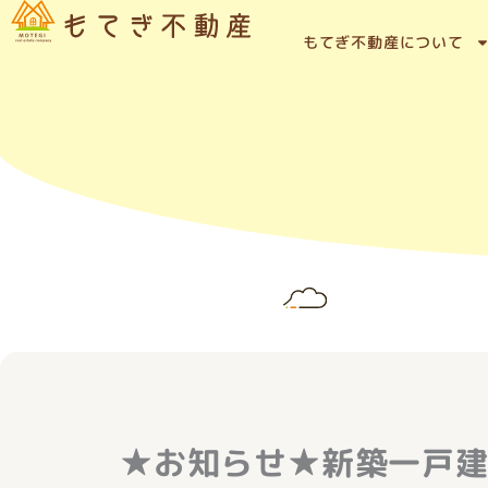
内
容
もてぎ不動産について
を
ス
キ
ッ
プ
★お知らせ★新築一戸建