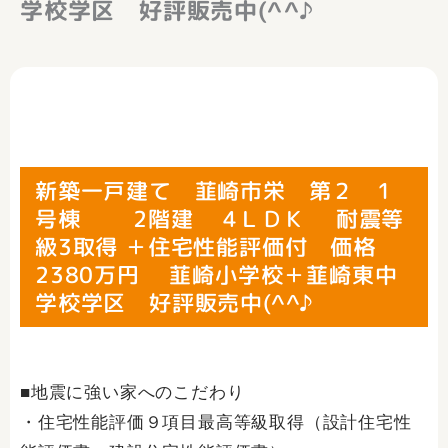
学校学区 好評販売中(^^♪
新築一戸建て 韮崎市栄 第２ 1
号棟 2階建 4ＬＤＫ 耐震等
級3取得 ＋住宅性能評価付 価格
2380万円 韮崎小学校＋韮崎東中
学校学区 好評販売中(^^♪
■地震に強い家へのこだわり
・住宅性能評価９項目最高等級取得（設計住宅性