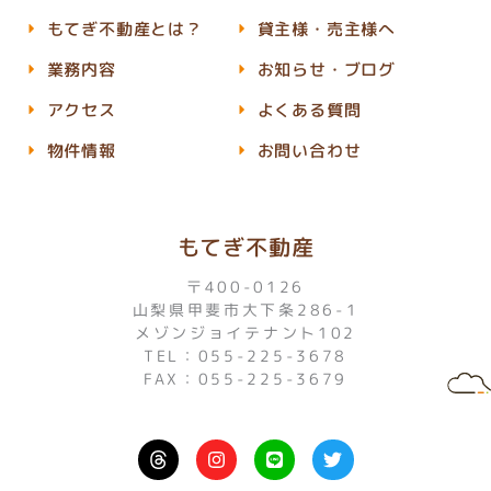
もてぎ不動産とは？
貸主様・売主様へ
業務内容
お知らせ・ブログ
アクセス
よくある質問
物件情報
お問い合わせ
もてぎ不動産
〒400-0126
山梨県甲斐市大下条286-1
メゾンジョイテナント102
TEL：055-225-3678
FAX：055-225-3679
I
L
T
n
i
w
s
n
i