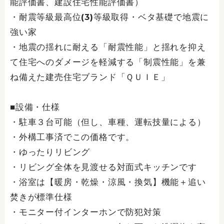
能評価書、建設住宅性能評価書）
・耐震等級最高位(3)等級取得・ベタ基礎で地震に
強い家
・地震の揺れに耐える「耐震性能」と揺れを抑え
て住宅へのダメージを軽減する「制震性能」を兼
ね備えた建売住宅ブランド「ＱＵＩＥ」
■設備・仕様
・駐車３台可能（但し、車種、運転技量による）
・外構工事済でこの価格です。
・ゆったりリビング
・リビング全体を見渡せる対面式キッチンです
・浴室は【暖房・乾燥・涼風・換気】機能＋追い
焚きが標準仕様
・モニター付インターホンで防犯対策