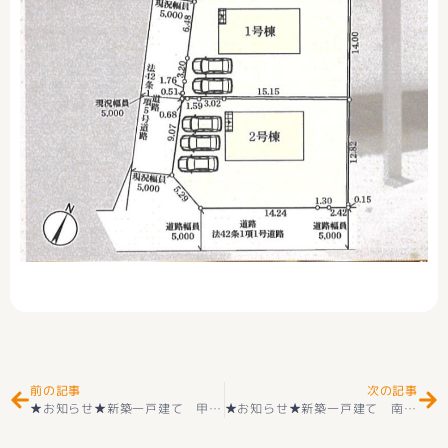
Prev
Ne
前の記事
次の記事
★お知らせ★新築一戸建て 甲斐市篠原 第５ 全2棟 2階建 4ＬＤＫ 耐震等級3取得 ＋住宅性能評価付 ＋子育てエコホーム支援事業対象対象物件 好評販売中(^^♪
★お知らせ★新築一戸建て 南アルプス市藤田第６ 2階建 4ＬＤＫ 耐震等級3取得 ＋住宅性能評価付 2号2280万円 子育てエコホーム支援事業対象対象物件 好評販売中(^^♪