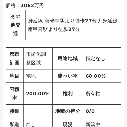
価格：3062万円
その
身延線 善光寺駅より徒歩27分 / 身延線
他交
南甲府駅より徒歩27分
通
都市
市街化調
用途地域
指定なし
計画
整区域
地目
宅地
建ぺい率
60.00%
容積
200.00%
権利
所有権
率
接道
地積の持分
0/0
私道
なし
現況
新築中