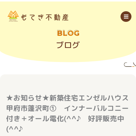
内
容
を
ス
キ
ッ
BLOG
プ
ブログ
★お知らせ★新築住宅エンゼルハウス
甲府市蓬沢町① インナーバルコニー
付き＋オール電化(^^♪ 好評販売中
(^^♪