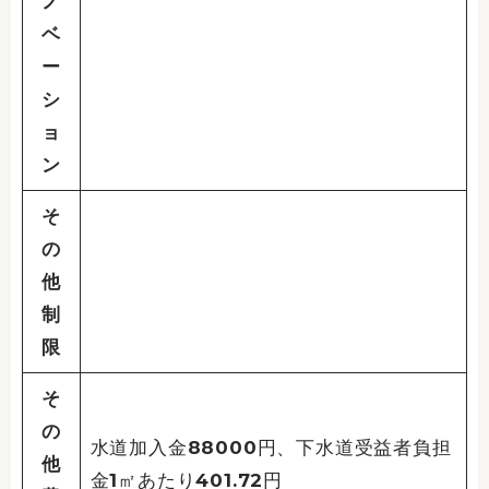
ノ
ベ
ー
シ
ョ
ン
そ
の
他
制
限
そ
の
水道加入金88000円、下水道受益者負担
他
金1㎡あたり401.72円