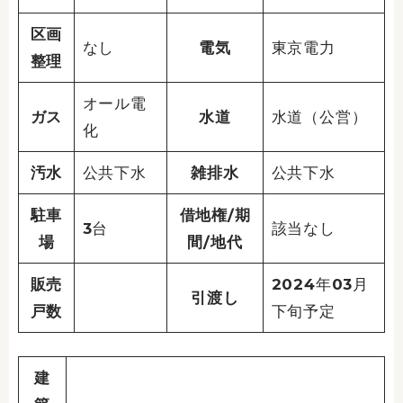
区画
なし
電気
東京電力
整理
オール電
ガス
水道
水道（公営）
化
汚水
公共下水
雑排水
公共下水
駐車
借地権/期
3台
該当なし
場
間/地代
販売
2024年03月
引渡し
戸数
下旬予定
建