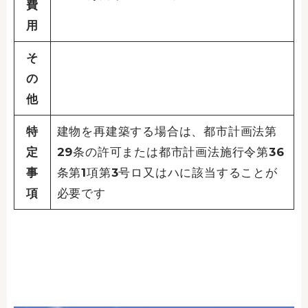
費
用
そ
の
他
特
建物を再建築する場合は、都市計画法第
定
29条の許可または都市計画法施行令第36
事
条第1項第3号ロ又はハに該当することが
項
必要です