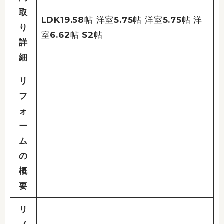
取
LDK19.58帖 洋室5.75帖 洋室5.75帖 洋
り
室6.62帖 S2帖
詳
細
リ
フ
ォ
ー
ム
の
概
要
リ