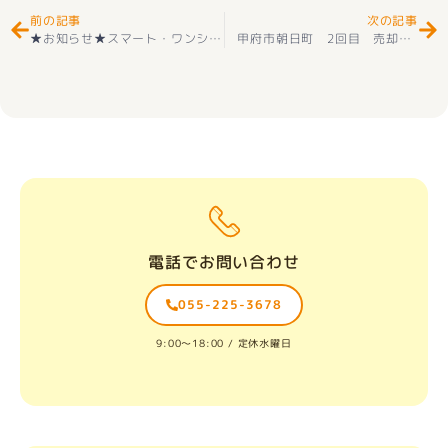
前の記事
次の記事
★お知らせ★スマート・ワンシティ甲府市向町７号棟『Ｚ空調』の家 新築建売住宅好評販売中(^^♪
甲府市朝日町 2回目 売却相談 ありがとうございました(^^♪
電話でお問い合わせ
055-225-3678
9:00〜18:00 / 定休水曜日