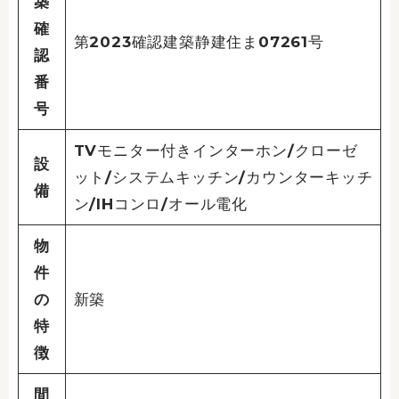
築
確
第2023確認建築静建住ま07261号
認
番
号
TVモニター付きインターホン/クローゼ
設
ット/システムキッチン/カウンターキッチ
備
ン/IHコンロ/オール電化
物
件
の
新築
特
徴
間