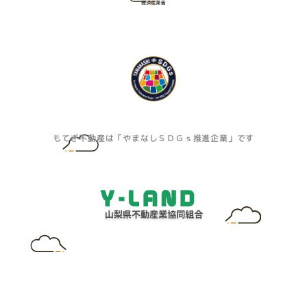
もてぎ不動産は「やまなしＳＤＧｓ推進企業」です