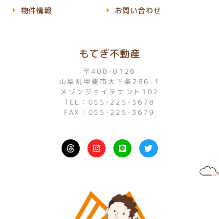
物件情報
お問い合わせ
もてぎ不動産
〒400-0126
山梨県甲斐市大下条286-1
メゾンジョイテナント102
TEL：055-225-3678
FAX：055-225-3679
I
L
T
n
i
w
s
n
i
t
e
t
a
t
g
e
r
r
a
m