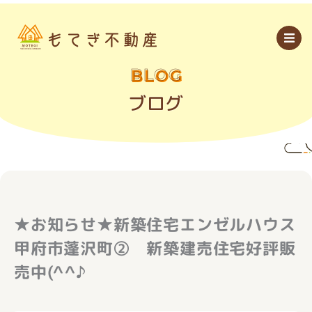
内
容
を
ス
キ
ッ
BLOG
プ
ブログ
★お知らせ★新築住宅エンゼルハウス
甲府市蓬沢町② 新築建売住宅好評販
売中(^^♪