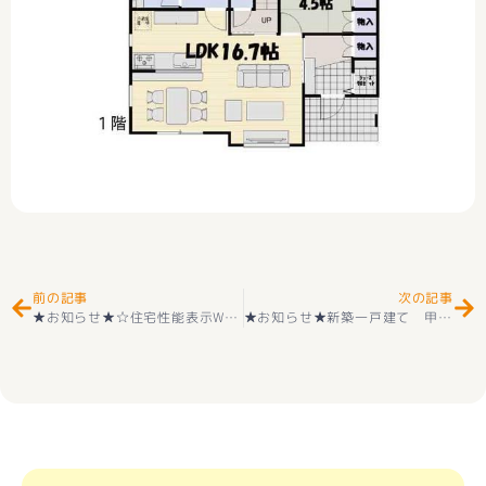
Prev
Ne
前の記事
次の記事
★お知らせ★☆住宅性能表示W取得☆ 新築一戸建て 南アルプス市寺部 全2棟 2階建 4ＬＤＫ ＋カースペース４台 外構付き 耐震等級３＋長期優良住宅取得 若草小学校＋若草中学校 好評販売中(^^♪
★お知らせ★新築一戸建て 甲府市青葉町 第２ １号棟 2階建 4ＬＤＫ 耐震等級3取得 ＋住宅性能評価付 2680万円 オール電化（IH＋エコキュート） 好評販売中(^^♪