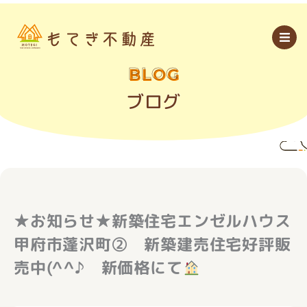
内
容
を
ス
キ
ッ
BLOG
プ
ブログ
★お知らせ★新築住宅エンゼルハウス
甲府市蓬沢町② 新築建売住宅好評販
売中(^^♪ 新価格にて