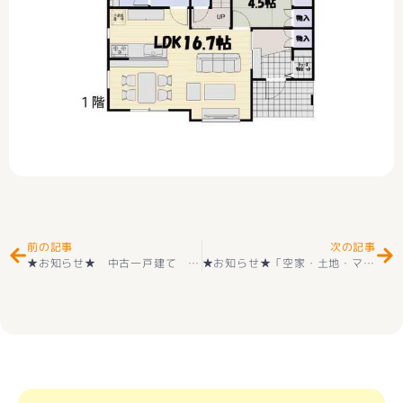
Prev
Ne
前の記事
次の記事
★お知らせ★ 中古一戸建て 甲府市羽黒町 中古 落ち着いた邸宅 ２階建 住宅街の住戸
★お知らせ★「空家・土地・マンション」ご売却無料相談会(予約制) 好評受付中です(^^) お気軽に御声掛けください☺