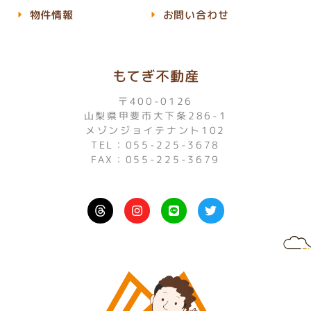
物件情報
お問い合わせ
もてぎ不動産
〒400-0126
山梨県甲斐市大下条286-1
メゾンジョイテナント102
TEL：055-225-3678
FAX：055-225-3679
I
L
T
n
i
w
s
n
i
t
e
t
a
t
g
e
r
r
a
m