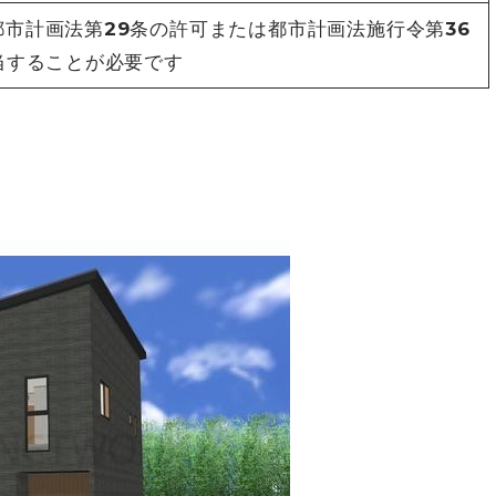
市計画法第29条の許可または都市計画法施行令第36
当することが必要です