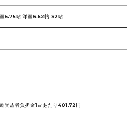
洋室5.75帖 洋室6.62帖 S2帖
道受益者負担金1㎡あたり401.72円