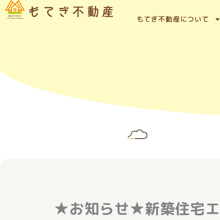
内
容
もてぎ不動産について
を
ス
キ
ッ
プ
★お知らせ★新築住宅