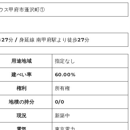
ウス甲府市蓬沢町①
27分 / 身延線 南甲府駅より徒歩27分
用途地域
指定なし
建ぺい率
60.00%
権利
所有権
地積の持分
0/0
現況
新築中
電気
東京電力