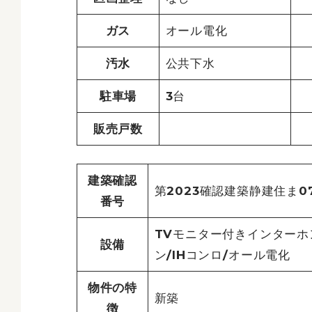
ガス
オール電化
汚水
公共下水
駐車場
3台
販売戸数
建築確認
第2023確認建築静建住ま07
番号
TVモニター付きインターホ
設備
ン/IHコンロ/オール電化
物件の特
新築
徴