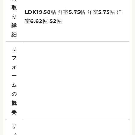
取
LDK19.58帖 洋室5.75帖 洋室5.75帖 洋
り
室6.62帖 S2帖
詳
細
リ
フ
ォ
ー
ム
の
概
要
リ