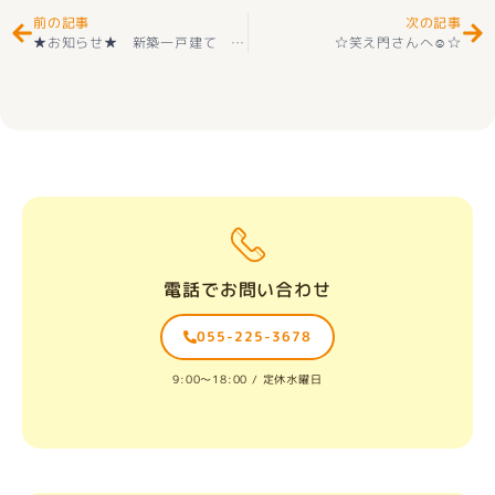
前の記事
次の記事
★お知らせ★ 新築一戸建て 新築一戸建て甲斐市中下条 2階建 ３ＬＤＫ １号 デザイナーズコンパクト分譲 好評販売中(^^♪
☆笑え門さんへ☺☆
電話でお問い合わせ
055-225-3678
9:00〜18:00 / 定休水曜日