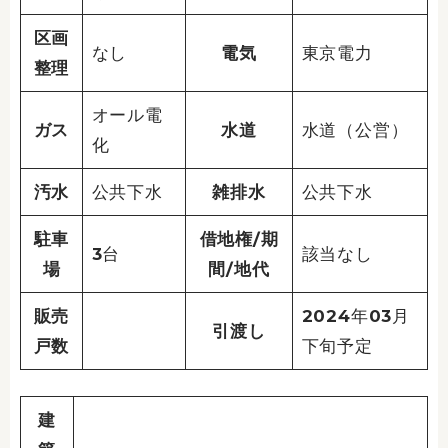
区画
なし
電気
東京電力
整理
オール電
ガス
水道
水道（公営）
化
汚水
公共下水
雑排水
公共下水
駐車
借地権/期
3台
該当なし
場
間/地代
販売
2024年03月
引渡し
戸数
下旬予定
建