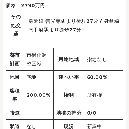
価格：2790万円
その
身延線 善光寺駅より徒歩27分 / 身延線
他交
南甲府駅より徒歩27分
通
都市
市街化調
用途地域
指定なし
計画
整区域
地目
宅地
建ぺい率
60.00%
容積
200.00%
権利
所有権
率
接道
地積の持分
0/0
私道
なし
現況
新築中