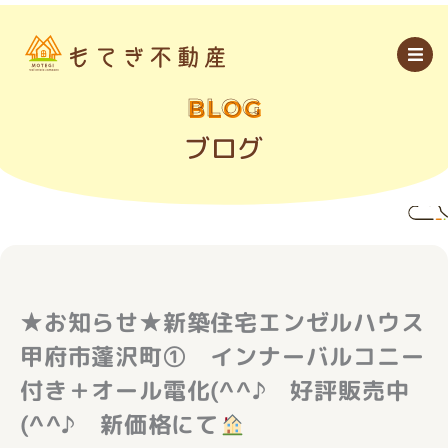
内
容
を
ス
キ
ッ
BLOG
プ
ブログ
★お知らせ★新築住宅エンゼルハウス
甲府市蓬沢町① インナーバルコニー
付き＋オール電化(^^♪ 好評販売中
(^^♪ 新価格にて