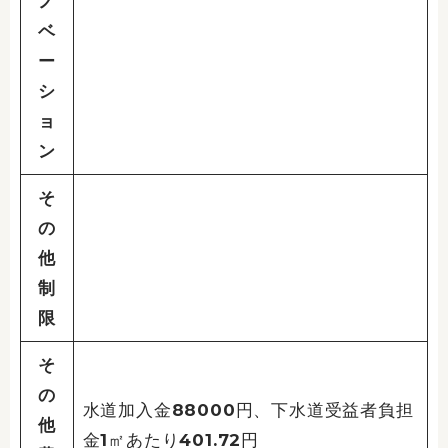
ノ
ベ
ー
シ
ョ
ン
そ
の
他
制
限
そ
の
水道加入金88000円、下水道受益者負担
他
金1㎡あたり401.72円