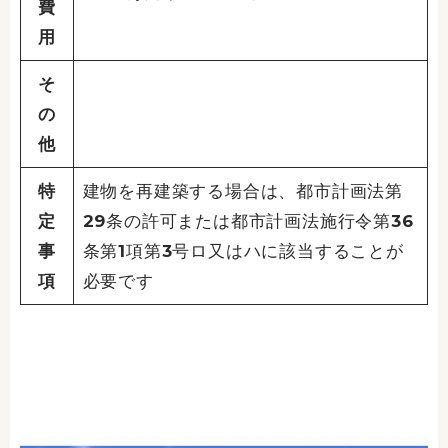
費
用
そ
の
他
特
建物を再建築する場合は、都市計画法第
定
29条の許可または都市計画法施行令第36
事
条第1項第3号ロ又はハに該当することが
項
必要です