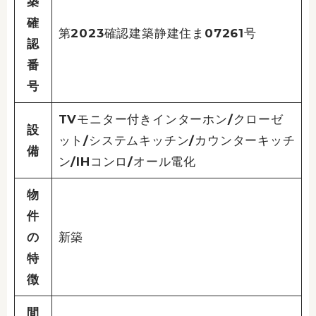
築
確
第2023確認建築静建住ま07261号
認
番
号
TVモニター付きインターホン/クローゼ
設
ット/システムキッチン/カウンターキッチ
備
ン/IHコンロ/オール電化
物
件
の
新築
特
徴
間