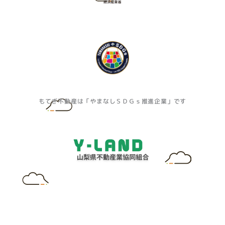
もてぎ不動産は「やまなしＳＤＧｓ推進企業」です