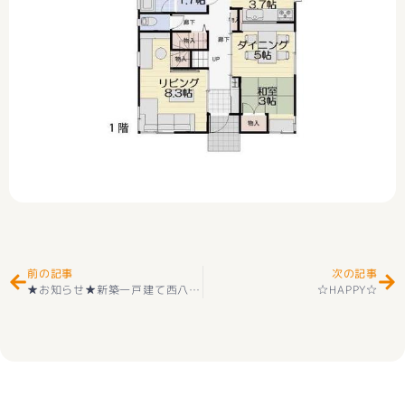
Prev
Ne
前の記事
次の記事
★お知らせ★新築一戸建て西八代郡市川三郷町 上野 （芦川駅 ） 2階建 ３ＳＬＤＫ ちょうどいいサイズとちょうどいい価格(^^♪
☆HAPPY☆