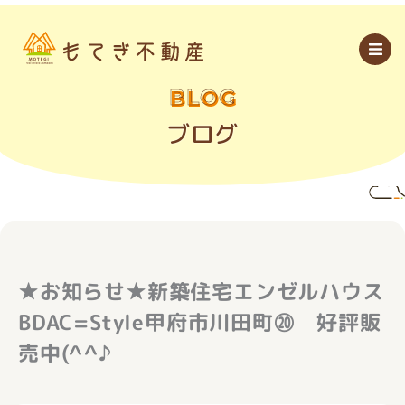
内
容
を
ス
キ
ッ
BLOG
プ
ブログ
★お知らせ★新築住宅エンゼルハウス
BDAC=Style甲府市川田町⑳ 好評販
売中(^^♪