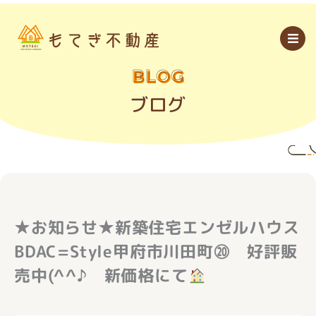
内
容
を
ス
キ
ッ
BLOG
プ
ブログ
★お知らせ★新築住宅エンゼルハウス
BDAC=Style甲府市川田町⑳ 好評販
売中(^^♪ 新価格にて