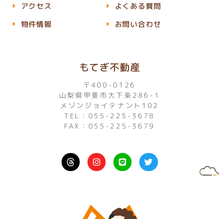
アクセス
よくある質問
物件情報
お問い合わせ
もてぎ不動産
〒400-0126
山梨県甲斐市大下条286-1
メゾンジョイテナント102
TEL：055-225-3678
FAX：055-225-3679
I
L
T
n
i
w
s
n
i
t
e
t
a
t
g
e
r
r
a