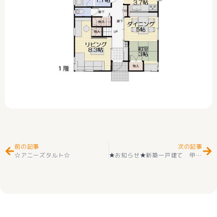
Prev
Ne
前の記事
次の記事
☆アニーズタルト☆
★お知らせ★新築一戸建て 甲斐市玉川 第２ 2階建 ４ＬＤＫ 全２ 2階建 耐震等級3取得 ＋住宅性能評価付 IH＋エコキュート 竜王南小学区＋玉幡中学区