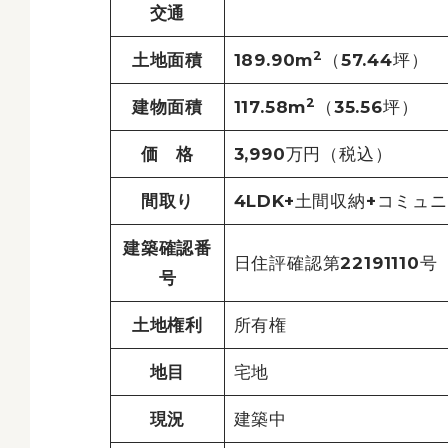
交通
2
土地面積
189.90m
（57.44坪）
2
建物面積
117.58m
（35.56坪）
価 格
3,990万円（税込）
間取り
4LDK+土間収納+コミュ
建築確認番
日住評確認第22191110号
号
土地権利
所有権
地目
宅地
現況
建築中