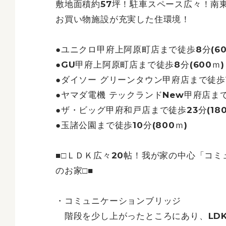
敷地面積約57坪！駐車スペース広々！南
お買い物施設が充実した住環境！
●ユニクロ甲府上阿原町店まで徒歩8分(6
●GU甲府上阿原町店まで徒歩8分(600ｍ)
●ダイソー グリーンタウン甲府店まで徒歩15
●ヤマダ電機 テックランドNew甲府店まで徒
●ザ・ビッグ甲府和戸店まで徒歩23分(18
●玉諸公園まで徒歩10分(800ｍ)
■□ＬＤＫ広々20帖！我が家の中心「コ
のお家□■
・コミュニケーションブリッジ
階段を少し上がったところにあり、LD