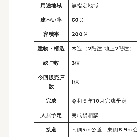
用途地域
無指定地域
建ぺい率
60％
容積率
200％
建物・構造
木造（2階建 地上2階建）
総戸数
3棟
今回販売戸
1棟
数
完成
令和５年10月完成予定
入居予定
完成後相談
接道
南側5ｍ公道、東側8.9ｍ