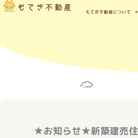
内
容
もてぎ不動産について
を
ス
キ
ッ
プ
★お知らせ★新築建売