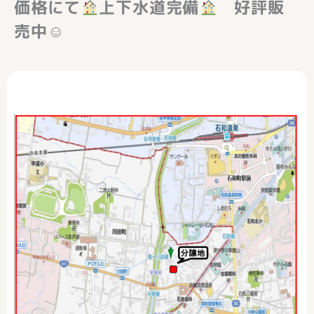
価格にて
上下水道完備
好評販
売中☺