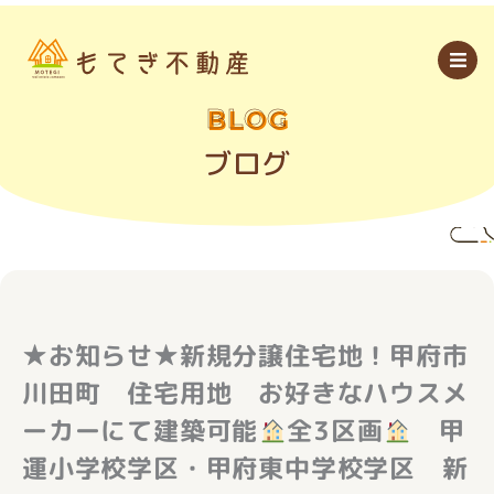
内
容
を
ス
キ
ッ
BLOG
プ
ブログ
★お知らせ★新規分譲住宅地！甲府市
川田町 住宅用地 お好きなハウスメ
ーカーにて建築可能
全3区画
甲
運小学校学区・甲府東中学校学区 新