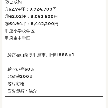
②ご成約
➂62.74坪：9,724,700円
④62.02坪：8,062,600円
⑤64.94坪：8,442,200円
甲運小学校学区
甲府東中学区
所在地
山梨県甲府市川田町888番1
建ぺい率
60％
容積率
200％
地目
宅地
取引形態
：媒介