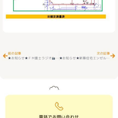
Prev
Ne
前の記事
次の記事
★お知らせ★ＦＭ富士ラジオ
MIKIKO ＆ SHINTARO Happin
★お知らせ★新築住宅エンゼルハウス甲府市蓬沢町① インナーバルコニー付き＋オール電化(^^♪ 好評販売中(^^♪
電話でお問い合わせ