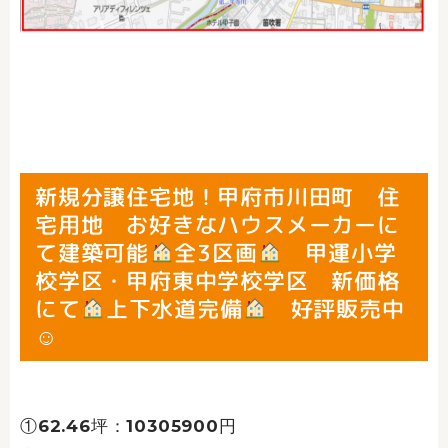
新規分譲住宅地！甲府市川田町 住
宅用地 お好きなハウスメーカーに
て建築可能
全3区画
甲運小学
校学区・甲府東中学校学区 新価格
にて
上下水道完備
好評販売中
☺
①62.46坪：10305900円