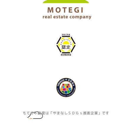
もてぎ不動産は「やまなしＳＤＧｓ推進企業」です