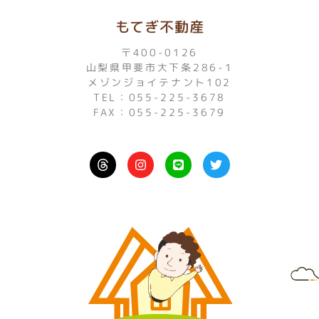
もてぎ不動産
〒400-0126
山梨県甲斐市大下条286-1
メゾンジョイテナント102
TEL：055-225-3678
FAX：055-225-3679
I
L
T
n
i
w
s
n
i
t
e
t
a
t
g
e
r
r
a
m