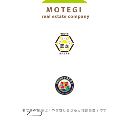
もてぎ不動産は「やまなしＳＤＧｓ推進企業」です