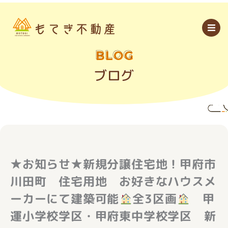
内
容
を
ス
キ
ッ
BLOG
プ
ブログ
★お知らせ★新規分譲住宅地！甲府市
川田町 住宅用地 お好きなハウスメ
ーカーにて建築可能
全3区画
甲
運小学校学区・甲府東中学校学区 新