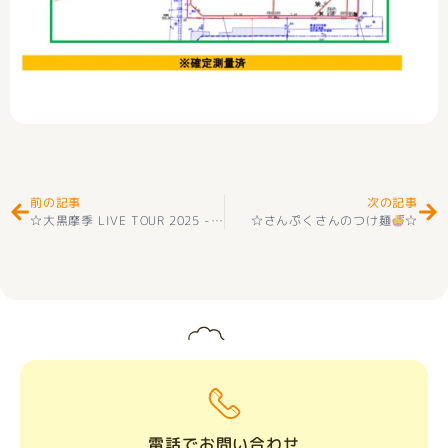
Prev
Ne
前の記事
次の記事
☆大黒摩季 LIVE TOUR 2025 -55 REDに行ってきました～
☆さんぷくさんのつけ麺
☆
☆
電話でお問い合わせ