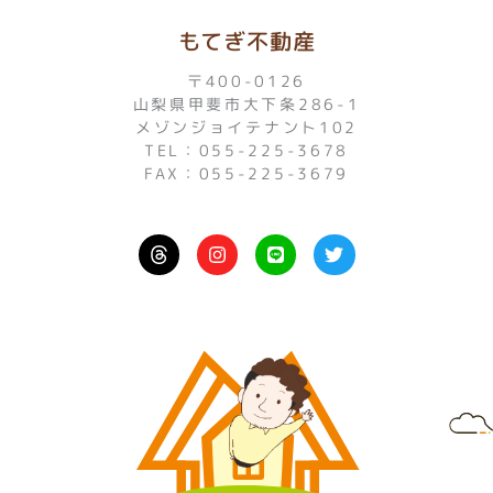
もてぎ不動産
〒400-0126
山梨県甲斐市大下条286-1
メゾンジョイテナント102
TEL：055-225-3678
FAX：055-225-3679
I
L
T
n
i
w
s
n
i
t
e
t
a
t
g
e
r
r
a
m