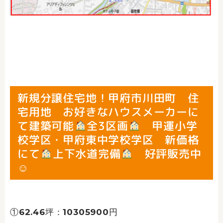
新規分譲住宅地！甲府市川田町 住
宅用地 お好きなハウスメーカーに
て建築可能
全3区画
甲運小学
校学区・甲府東中学校学区 新価格
にて
上下水道完備
好評販売中
☺
①62.46坪：10305900円