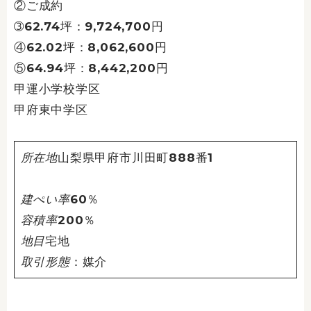
②ご成約
➂62.74坪：9,724,700円
④62.02坪：8,062,600円
⑤64.94坪：8,442,200円
甲運小学校学区
甲府東中学区
所在地
山梨県甲府市川田町888番1
建ぺい率
60％
容積率
200％
地目
宅地
取引形態
：媒介