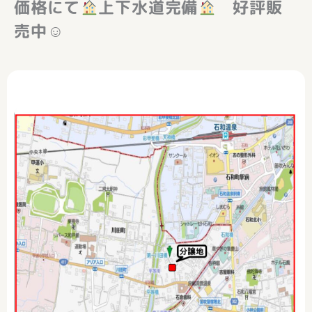
価格にて
上下水道完備
好評販
売中☺