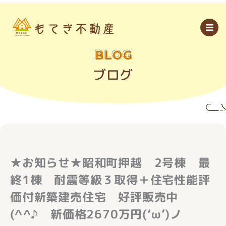
内
容
を
ス
キ
ッ
BLOG
プ
ブログ
★お知らせ★昭和町押越 2号棟 最
終1棟 耐震等級３取得＋住宅性能評
価付新築建売住宅 好評販売中
(^^♪ 新価格2670万円(‘ω’)ノ