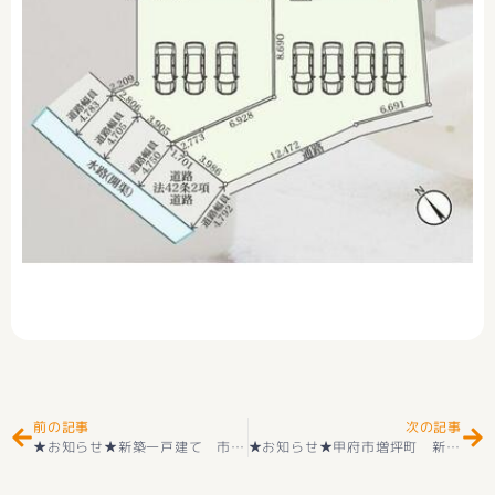
Prev
Ne
前の記事
次の記事
★お知らせ★新築一戸建て 市川三郷町市川大門 第１ 全3号棟 2階建 4ＬＤＫ 耐震等級3取得 ＋住宅性能評価付 子育てエコホーム支援事業対象対象物件 （８０万円） 市川小学校学区＋市川中学校学区 好評販売中(^^♪
★お知らせ★甲府市増坪町 新築戸建 耐震２×４工法 山城小学区＋城南中学区 1号・17号 最新住宅設備搭載(‘ω’)ノ 好評販売中です(^^♪