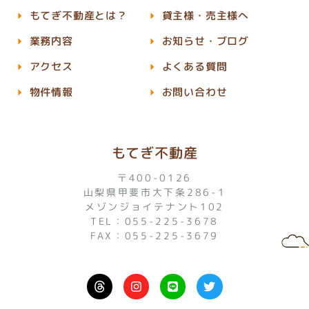
もてぎ不動産とは？
貸主様・売主様へ
業務内容
お知らせ・ブログ
アクセス
よくある質問
物件情報
お問い合わせ
もてぎ不動産
〒400-0126
山梨県甲斐市大下条286-1
メゾンジョイテナント102
TEL：055-225-3678
FAX：055-225-3679
I
L
T
n
i
w
s
n
i