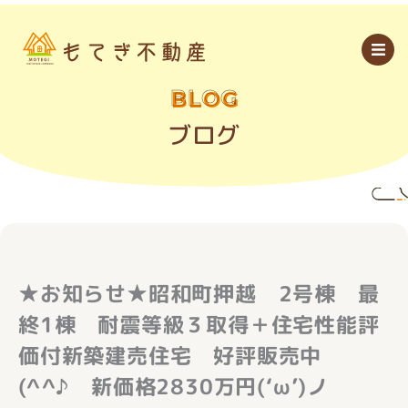
内
容
を
ス
キ
ッ
BLOG
プ
ブログ
★お知らせ★昭和町押越 2号棟 最
終1棟 耐震等級３取得＋住宅性能評
価付新築建売住宅 好評販売中
(^^♪ 新価格2830万円(‘ω’)ノ