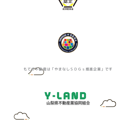
もてぎ不動産は「やまなしＳＤＧｓ推進企業」です