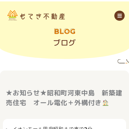
内
容
を
ス
キ
ッ
BLOG
プ
ブログ
★お知らせ★昭和町河東中島 新築建
売住宅 オール電化＋外構付き