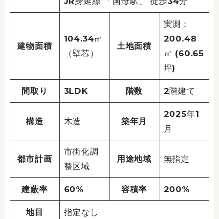
JR身延線 「国母駅」 徒歩34分
実測：
104.34㎡
200.48
建物面積
土地面積
（壁芯）
㎡ (60.65
坪)
間取り
3LDK
階数
2階建て
2025年1
構造
木造
築年月
月
市街化調
都市計画
用途地域
無指定
整区域
建蔽率
60%
容積率
200%
地目
指定なし