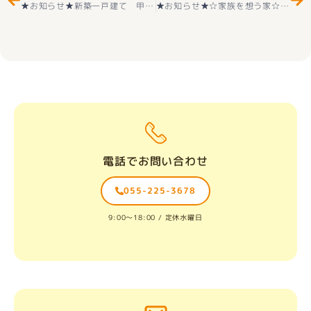
★お知らせ★新築一戸建て 甲府市東下条 第２ ２号棟 2階建 4ＬＤＫ 耐震等級3取得 ＋住宅性能評価付 価格改定☆2180万円 子育てエコホーム支援事業対象対象物件 （40万円） 好評販売中(^^♪
★お知らせ★☆家族を想う家☆ 新築住宅 南アルプス市十五所1号 ３LDK オール電化＋外構付き
電話でお問い合わせ
055-225-3678
9:00〜18:00 / 定休水曜日