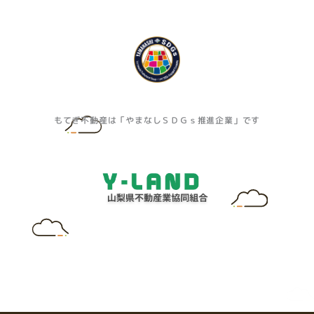
もてぎ不動産は「やまなしＳＤＧｓ推進企業」です