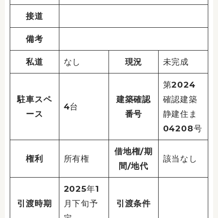
接道
備考
私道
なし
現況
未完成
第2024
駐車スペ
建築確認
確認建築
4台
ース
番号
静建住ま
04208号
借地権/期
権利
所有権
該当なし
間/地代
2025年1
引渡時期
月下旬予
引渡条件