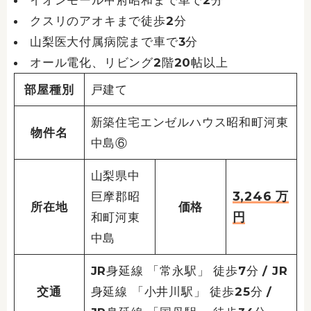
イオンモール甲府昭和まで車で2分
クスリのアオキまで徒歩2分
山梨医大付属病院まで車で3分
オール電化、リビング2階20帖以上
部屋種別
戸建て
新築住宅エンゼルハウス昭和町河東
物件名
中島⑥
山梨県中
3,246
万
巨摩郡昭
所在地
価格
円
和町河東
中島
JR身延線 「常永駅」 徒歩7分 / JR
交通
身延線 「小井川駅」 徒歩25分 /