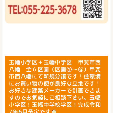
玉幡小学区＋玉幡中学区 甲斐市西
八幡 全６区画（区画①～⑥）甲斐
市西八幡にて新規分譲です！住環境
にお買い物の便が良好な立地です！
お好きな建築メーカーで計画できま
すのでお気軽にご相談下さい。玉幡
小学区！玉幡中学校学区！完成令和
7年6月予定です