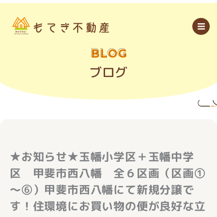
内
容
を
ス
キ
ッ
BLOG
プ
ブログ
★お知らせ★玉幡小学区＋玉幡中学
区 甲斐市西八幡 全６区画（区画①
～⑥）甲斐市西八幡にて新規分譲で
す！住環境にお買い物の便が良好な立