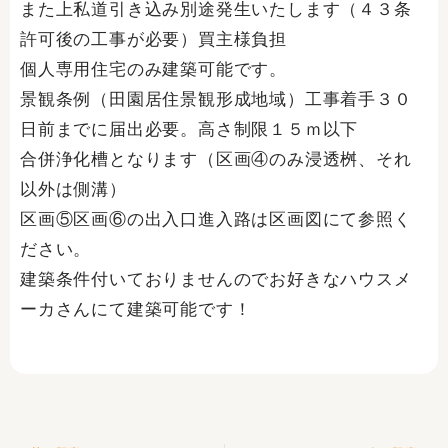
また上私道引き込み別途発生いたします（４３条
許可後の工事が必要）買主様負担
個人専用住宅のみ建築可能です。
景観条例（田園居住景観形成地域）工事着手３０
日前までに届出必要。高さ制限１５ｍ以下
合併浄化槽となります（区画④のみ浸透桝、それ
以外は側溝）
区画⑤区画⑥の出入口進入路は区画図にて参照く
ださい。
建築条件付いておりませんのでお好きなハウスメ
ーカさんにて建築可能です！
Prev
Ne