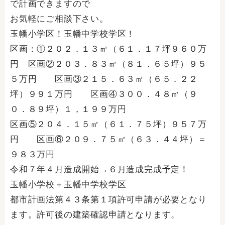
で計画できますので
お気軽にご相談下さい。
玉幡小学区！玉幡中学校学区！
区画：①２０２．１３㎡（６１．１７坪９６０万
円 区画②２０３．８３㎡（８１．６５坪）９５
５万円 区画③２１５．６３㎡（６５．２２
坪）９９１万円 区画④３００．４８㎡（９
０．８９坪）１，１９９万円
区画⑤２０４．１５㎡（６１．７５坪）９５７万
円 区画⑥２０９．７５㎡（６３．４４坪）＝
９８３万円
令和７年４月造成開始→６月造成完成予定！
玉幡小学校＋玉幡中学校学区
都市計画法第４３条第１項許可申請が必要となり
ます。許可後の建築確認申請となります。