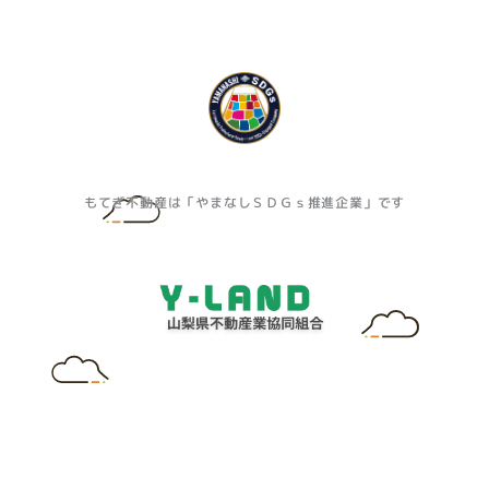
もてぎ不動産は「やまなしＳＤＧｓ推進企業」です