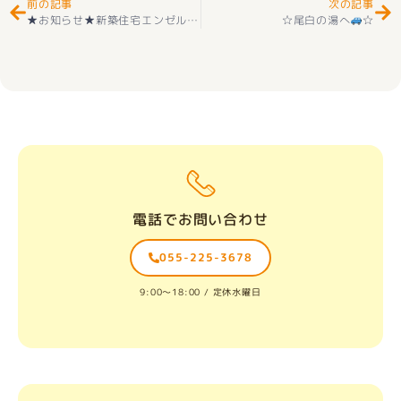
前の記事
次の記事
★お知らせ★新築住宅エンゼルハウス BDAC=Style甲府市川田町⑳ 好評販売中(^^♪ 新価格2870万円
☆尾白の湯へ
☆
電話でお問い合わせ
055-225-3678
9:00〜18:00 / 定休水曜日