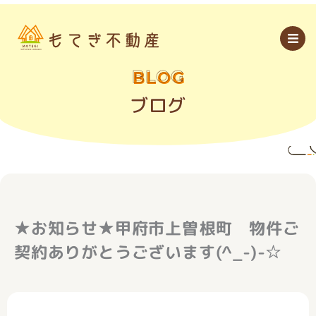
内
容
を
ス
キ
ッ
BLOG
プ
ブログ
★お知らせ★甲府市上曽根町 物件ご
契約ありがとうございます(^_-)-☆