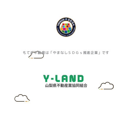
もてぎ不動産は「やまなしＳＤＧｓ推進企業」です