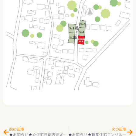
Prev
Ne
前の記事
次の記事
★お知らせ★☆住宅性能表示W取得☆ 新築一戸建て 南アルプス市山寺 １号棟 2階建 4ＬＤＫ ＋カースペース３台 外構付き 耐震等級３＋長期優良住宅取得 小笠原小学区＋櫛形中学区 価格3190万円
★お知らせ★新築住宅エンゼルハウス BDAC=Style甲府市川田町⑳ 好評販売中(^^♪