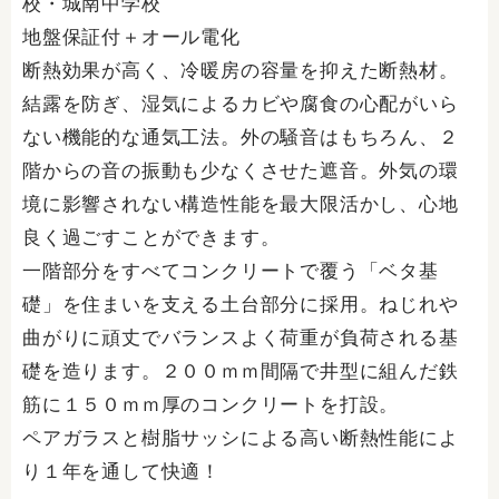
校・城南中学校
地盤保証付＋オール電化
断熱効果が高く、冷暖房の容量を抑えた断熱材。
結露を防ぎ、湿気によるカビや腐食の心配がいら
ない機能的な通気工法。外の騒音はもちろん、２
階からの音の振動も少なくさせた遮音。外気の環
境に影響されない構造性能を最大限活かし、心地
良く過ごすことができます。
一階部分をすべてコンクリートで覆う「ベタ基
礎」を住まいを支える土台部分に採用。ねじれや
曲がりに頑丈でバランスよく荷重が負荷される基
礎を造ります。２００ｍｍ間隔で井型に組んだ鉄
筋に１５０ｍｍ厚のコンクリートを打設。
ペアガラスと樹脂サッシによる高い断熱性能によ
り１年を通して快適！