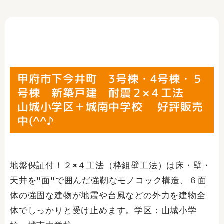
甲府市下今井町 3号棟・4号棟・５
号棟 新築戸建 耐震２×４工法
山城小学区＋城南中学校 好評販売
中(^^♪
地盤保証付！２×４工法（枠組壁工法）は床・壁・
天井を”面”で囲んだ強靭なモノコック構造、６面
体の強固な建物が地震や台風などの外力を建物全
体でしっかりと受け止めます。学区：山城小学