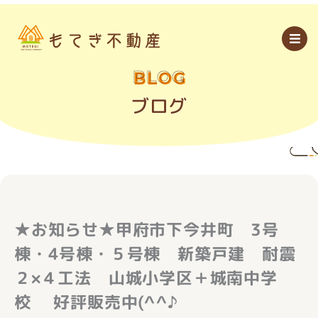
内
容
を
ス
キ
ッ
BLOG
プ
ブログ
★お知らせ★甲府市下今井町 3号
棟・4号棟・５号棟 新築戸建 耐震
２×４工法 山城小学区＋城南中学
校 好評販売中(^^♪