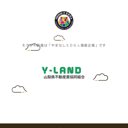
もてぎ不動産は「やまなしＳＤＧｓ推進企業」です