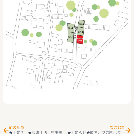
Prev
Ne
前の記事
次の記事
★お知らせ★快適生活 甲斐市島上条 フルリフォーム＋耐震補強 平屋住宅 ２LDK 好評販売中(^^♪
★お知らせ★南アルプス市小笠原中古戸建 好評販売中(^_-)-☆ 新価格995万円