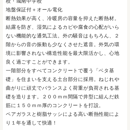
校・城南中学校
地盤保証付＋オール電化
断熱効果が高く、冷暖房の容量を抑えた断熱材。
結露を防ぎ、湿気によるカビや腐食の心配がいら
ない機能的な通気工法。外の騒音はもちろん、２
階からの音の振動も少なくさせた遮音。外気の環
境に影響されない構造性能を最大限活かし、心地
良く過ごすことができます。
一階部分をすべてコンクリートで覆う「ベタ基
礎」を住まいを支える土台部分に採用。ねじれや
曲がりに頑丈でバランスよく荷重が負荷される基
礎を造ります。２００ｍｍ間隔で井型に組んだ鉄
筋に１５０ｍｍ厚のコンクリートを打設。
ペアガラスと樹脂サッシによる高い断熱性能によ
り１年を通して快適！