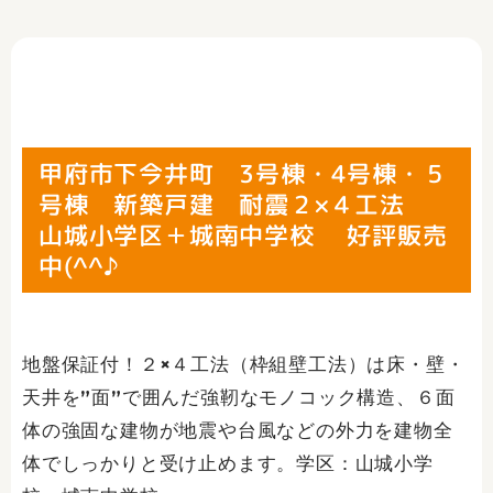
甲府市下今井町 3号棟・4号棟・５
号棟 新築戸建 耐震２×４工法
山城小学区＋城南中学校 好評販売
中(^^♪
地盤保証付！２×４工法（枠組壁工法）は床・壁・
天井を”面”で囲んだ強靭なモノコック構造、６面
体の強固な建物が地震や台風などの外力を建物全
体でしっかりと受け止めます。学区：山城小学