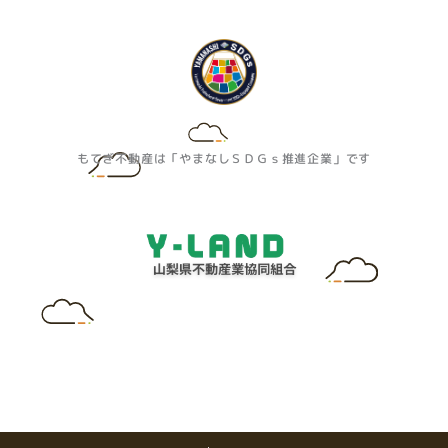
もてぎ不動産は「やまなしＳＤＧｓ推進企業」です