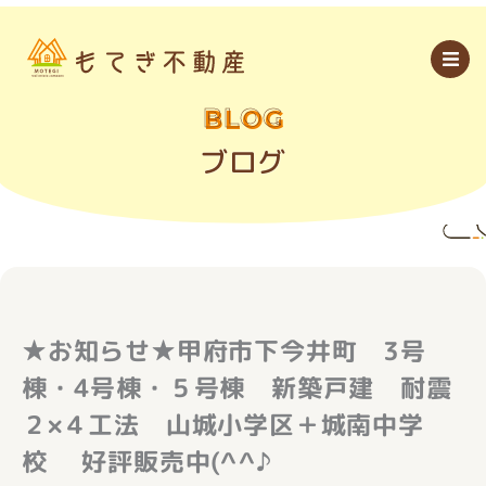
内
容
を
ス
キ
ッ
BLOG
プ
ブログ
★お知らせ★甲府市下今井町 3号
棟・4号棟・５号棟 新築戸建 耐震
２×４工法 山城小学区＋城南中学
校 好評販売中(^^♪