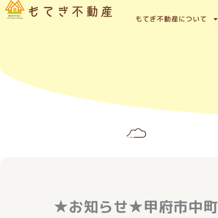
内
容
もてぎ不動産について
を
ス
キ
ッ
プ
★お知らせ★甲府市中町