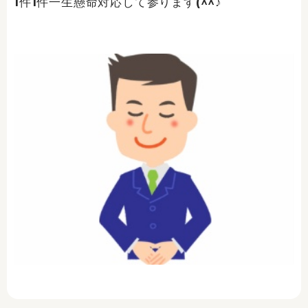
1件1件一生懸命対応して参ります(^^♪
Prev
Ne