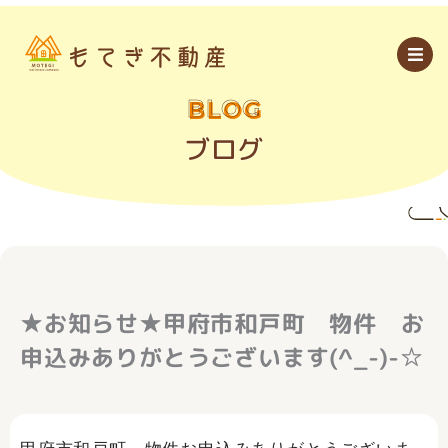
内
容
を
ス
キ
ッ
BLOG
プ
ブログ
★お知らせ★甲府市和戸町 物件 お
申込みありがとうございます(^_-)-☆