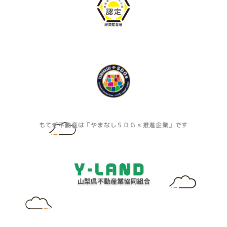
もてぎ不動産は「やまなしＳＤＧｓ推進企業」です