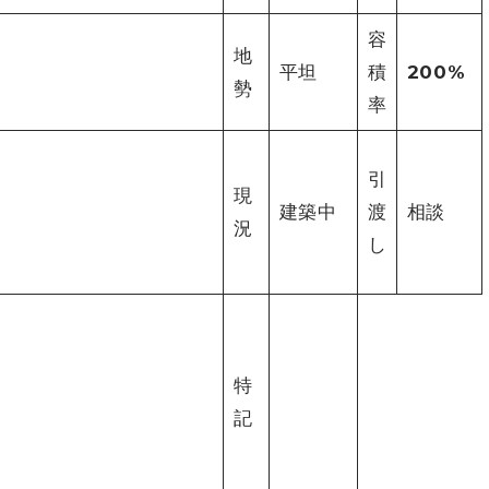
容
地
平坦
積
200%
勢
率
引
現
建築中
渡
相談
況
し
特
記