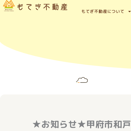
内
容
もてぎ不動産について
を
ス
キ
ッ
プ
★お知らせ★甲府市和戸