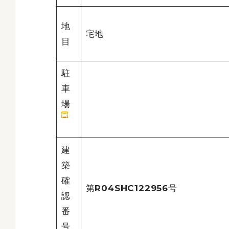
地
宅地
目
駐
車
場
建
築
確
第R04SHC122956号
認
番
号