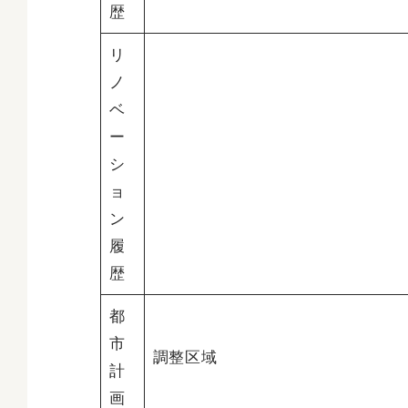
歴
リ
ノ
ベ
ー
シ
ョ
ン
履
歴
都
市
調整区域
計
画