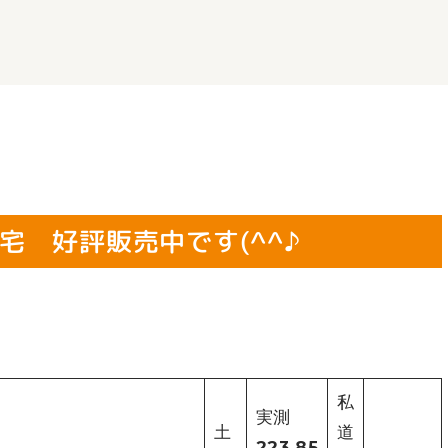
宅 好評販売中です(^^♪
私
実測
土
道
223.85