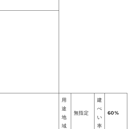
用
建
途
ぺ
無指定
60%
地
い
域
率