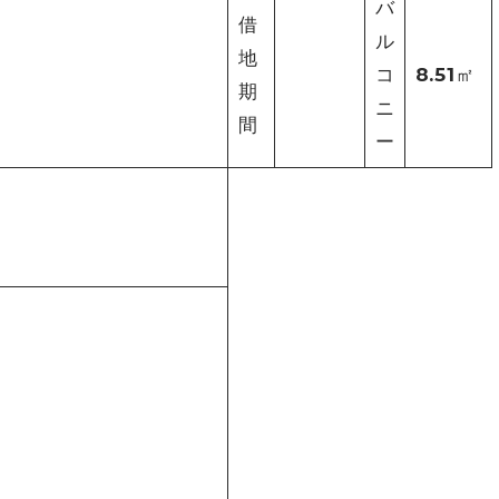
バ
借
ル
地
コ
8.51㎡
期
ニ
間
ー