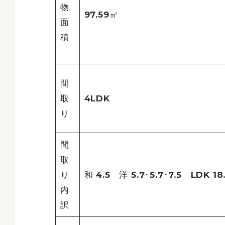
物
97.59㎡
面
積
間
取
4LDK
り
間
取
り
和 4.5 洋 5.7･5.7･7.5 LDK 18
内
訳