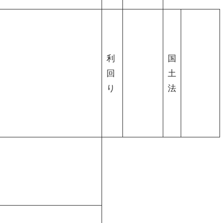
利
国
回
土
り
法