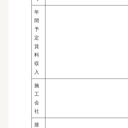
年
間
予
定
賃
料
収
入
施
工
会
社
接