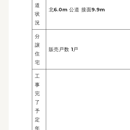
道
北6.0m 公道 接面9.9m
状
況
分
譲
販売戸数 1戸
住
宅
工
事
完
了
予
定
年