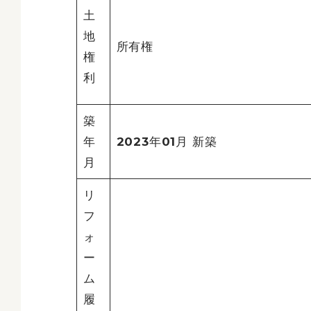
土
地
所有権
権
利
築
年
2023年01月 新築
月
リ
フ
ォ
ー
ム
履