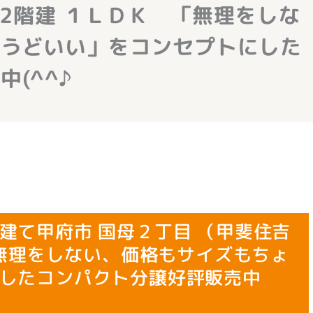
 2階建 １ＬＤＫ 「無理をしな
ょうどいい」をコンセプトにした
(^^♪
建て甲府市 国母２丁目 （甲斐住吉
「無理をしない、価格もサイズもちょ
したコンパクト分譲好評販売中