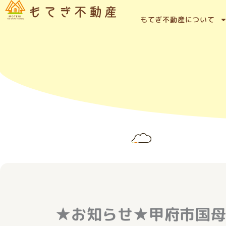
内
容
もてぎ不動産について
を
ス
キ
ッ
プ
★お知らせ★甲府市国母