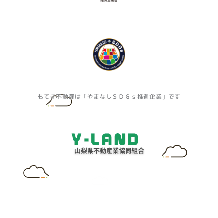
もてぎ不動産は「やまなしＳＤＧｓ推進企業」です