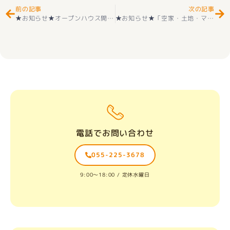
前の記事
次の記事
★お知らせ★オープンハウス開催
耐震・制震の家★耐震等級3取得 
★お知らせ★「空家・土地・マンション」ご売却無料相談会(予約制) 好評受付中です(^^) お気軽に御声掛けください☺
電話でお問い合わせ
055-225-3678
9:00〜18:00 / 定休水曜日