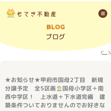
内
容
を
ス
キ
ッ
BLOG
プ
ブログ
★お知らせ★甲府市国母2丁目 新規
分譲予定 全5区画
国母小学区＋南
西中学区！ 上水道＋下水道完備 建
築条件ついておりませんのでお好きな