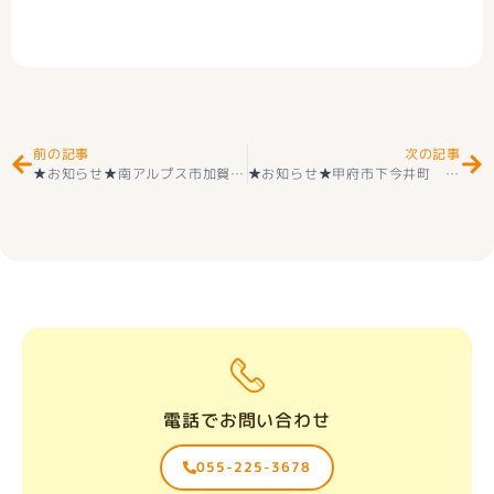
Prev
Ne
前の記事
次の記事
★お知らせ★南アルプス市加賀美 第３ 全2棟 新築建売住宅
★お知らせ★甲府市下今井町 3号棟・4号棟・５号棟 新築戸建 耐震２×４工法 山城小学区＋城南中学校 好評販売中(^^♪ 新価格にて
耐震等
電話でお問い合わせ
055-225-3678