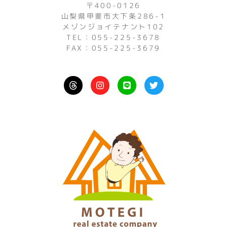
〒400-0126
山梨県甲斐市大下条286-1
メゾンジョイテナント102
TEL：055-225-3678
FAX：055-225-3679
I
L
T
n
i
w
s
n
i
t
e
t
a
t
g
e
r
r
a
m