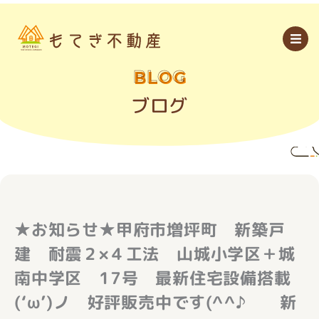
内
容
を
ス
キ
ッ
BLOG
プ
ブログ
★お知らせ★甲府市増坪町 新築戸
建 耐震２×４工法 山城小学区＋城
南中学区 17号 最新住宅設備搭載
(‘ω’)ノ 好評販売中です(^^♪ 新