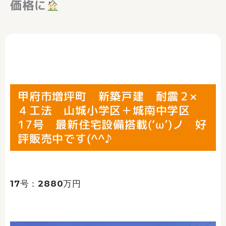
価格に
甲府市増坪町 新築戸建 耐震２×
４工法 山城小学区＋城南中学区
17号 最新住宅設備搭載(‘ω’)ノ 好
評販売中です(^^♪
17号：2880万円