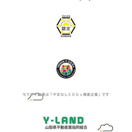
もてぎ不動産は「やまなしＳＤＧｓ推進企業」です