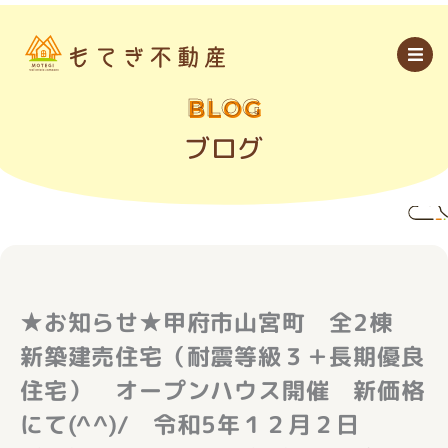
内
容
を
ス
キ
ッ
BLOG
プ
ブログ
★お知らせ★甲府市山宮町 全2棟
新築建売住宅（耐震等級３＋長期優良
住宅） オープンハウス開催 新価格
にて(^^)/ 令和5年１２月２日