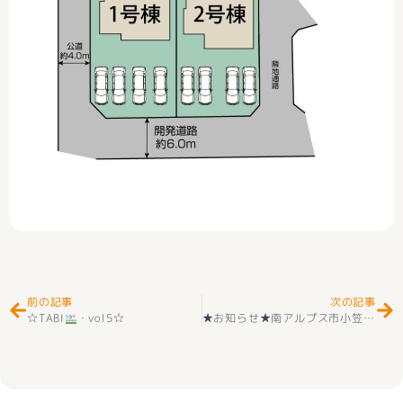
Prev
Ne
前の記事
次の記事
☆TABI
・vol5☆
★お知らせ★南アルプス市小笠原 新築建売住宅 好評販売中