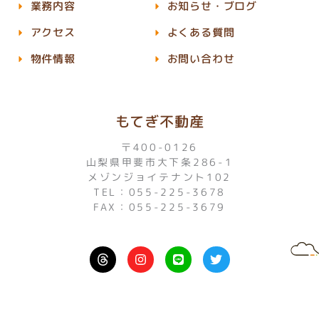
業務内容
お知らせ・ブログ
アクセス
よくある質問
物件情報
お問い合わせ
もてぎ不動産
〒400-0126
山梨県甲斐市大下条286-1
メゾンジョイテナント102
TEL：055-225-3678
FAX：055-225-3679
I
L
T
n
i
w
s
n
i
t
e
t
a
t
g
e