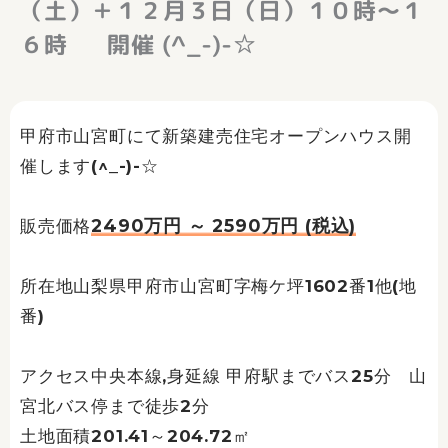
（土）＋１２月３日（日）１０時～１
６時 開催 (^_-)-☆
甲府市山宮町にて新築建売住宅オープンハウス開
催します(^_-)-☆
2490万円 ～ 2590万円 (税込)
販売価格
所在地山梨県甲府市山宮町字梅ケ坪1602番1他(地
番)
アクセス中央本線,身延線 甲府駅までバス25分 山
宮北バス停まで徒歩2分
土地面積201.41～204.72㎡