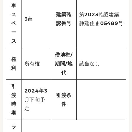
車
ス
建築確
第2023確認建築
3台
ペ
認番号
静建住ま05489号
ー
ス
借地権/
権
所有権
期間/地
該当なし
利
代
引
2024年3
渡
引渡条
月下旬予
時
件
定
期
ラ