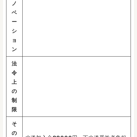
ノ
ベ
ー
シ
ョ
ン
法
令
上
の
制
限
そ
の