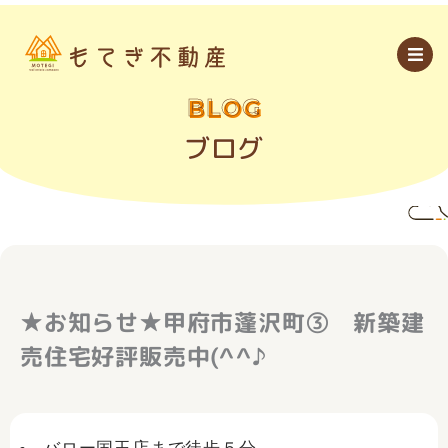
内
容
を
ス
キ
ッ
BLOG
プ
ブログ
★お知らせ★甲府市蓬沢町③ 新築建
売住宅好評販売中(^^♪