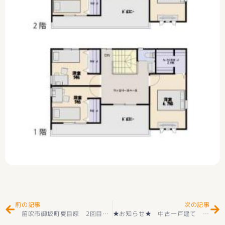
Prev
Ne
前の記事
次の記事
笛吹市御坂町夏目原 2回目 売却相談 ありがとうございました(^^♪
★お知らせ★ 中古一戸建て 甲府市羽黒町 中古 落ち着いた邸宅 ２階建 住宅街の住戸