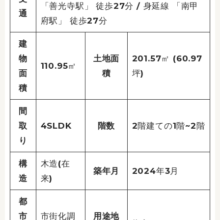
「善光寺駅」 徒歩27分 / 身延線 「南甲
通
府駅」 徒歩27分
建
物
土地面
201.57㎡ (60.97
110.95㎡
面
積
坪)
積
間
取
4SLDK
階数
2階建ての1階~2階
り
構
木造(在
築年月
2024年3月
造
来)
都
市
市街化調
用途地