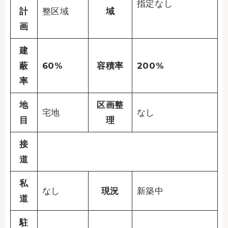
指定なし
計
整区域
域
画
建
蔽
60%
容積率
200%
率
地
区画整
宅地
なし
目
理
接
道
私
なし
現況
新築中
道
駐