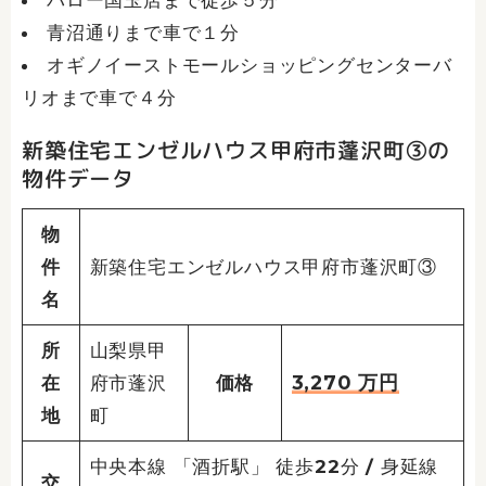
バロー国玉店まで徒歩５分
青沼通りまで車で１分
オギノイーストモールショッピングセンターバ
リオまで車で４分
新築住宅エンゼルハウス甲府市蓬沢町③の
物件データ
物
件
新築住宅エンゼルハウス甲府市蓬沢町③
名
所
山梨県甲
3,270
万円
在
府市蓬沢
価格
地
町
中央本線 「酒折駅」 徒歩22分 / 身延線
交