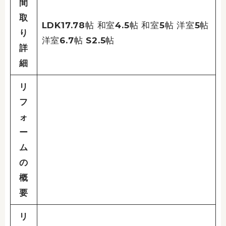
間
取
LDK17.78帖 和室4.5帖 和室5帖 洋室5帖
り
洋室6.7帖 S2.5帖
詳
細
リ
フ
ォ
ー
ム
の
概
要
リ