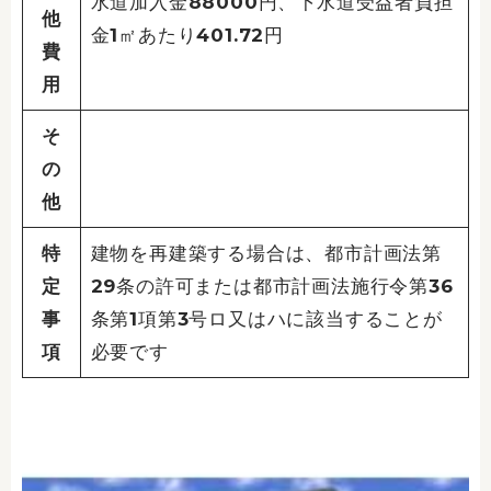
水道加入金88000円、下水道受益者負担
他
金1㎡あたり401.72円
費
用
そ
の
他
特
建物を再建築する場合は、都市計画法第
定
29条の許可または都市計画法施行令第36
事
条第1項第3号ロ又はハに該当することが
項
必要です