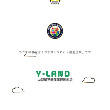
もてぎ不動産は「やまなしＳＤＧｓ推進企業」です