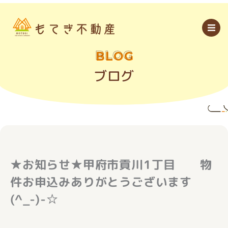
内
容
を
ス
キ
ッ
BLOG
プ
ブログ
★お知らせ★甲府市貢川1丁目 物
件お申込みありがとうございます
(^_-)-☆