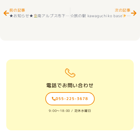
前の記事
次の記事
★お知らせ★
南アルプス市下宮地 新築建売住宅 全2棟販売中！
☆旅の駅 kawaguchiko base
へ来ま
電話でお問い合わせ
055-225-3678
9:00〜18:00 / 定休水曜日