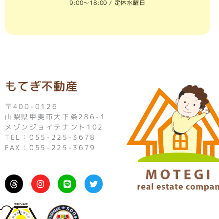
9:00〜18:00 / 定休水曜日
もてぎ不動産
〒400-0126
山梨県甲斐市大下条286-1
メゾンジョイテナント102
TEL：055-225-3678
FAX：055-225-3679
I
L
T
n
i
w
s
n
i
t
e
t
a
t