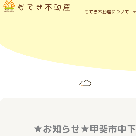
内
容
もてぎ不動産について
を
ス
キ
ッ
プ
★お知らせ★甲斐市中