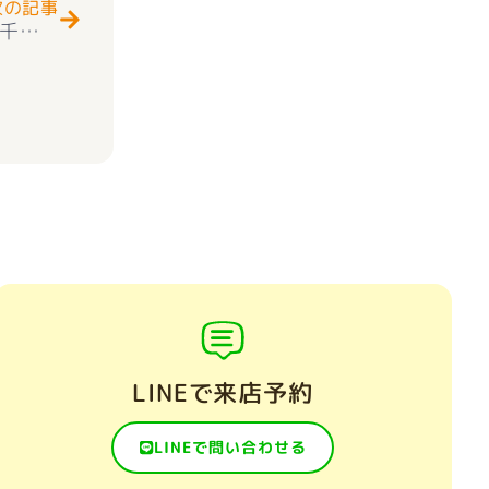
次の記事
中(^^♪
★お知らせ★太陽光発電＋オール電化 甲府市千塚5丁目 新築戸建12号 耐震２×４工法 学区：千塚小学校・北西中学校 好評販売中(^^♪
LINEで来店予約
LINEで問い合わせる