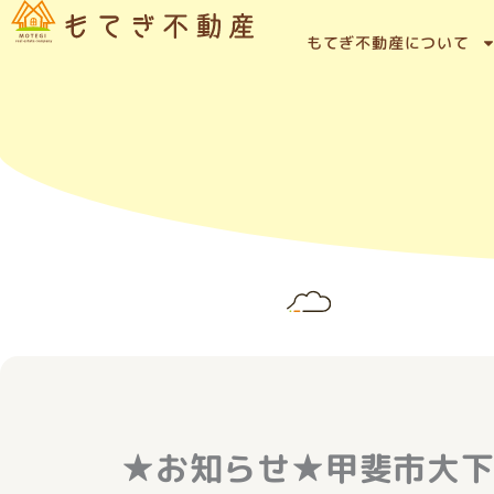
内
容
もてぎ不動産について
を
ス
キ
ッ
プ
★お知らせ★甲斐市大下条