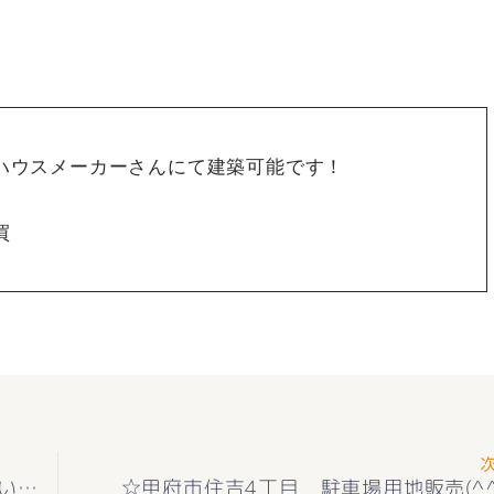
ノ
ハウスメーカーさんにて建築可能です！
買
甲斐市大下条 売却依頼 ありがとうございました(^^♪ – –
☆甲府市住吉4丁目 駐車場用地販売(^