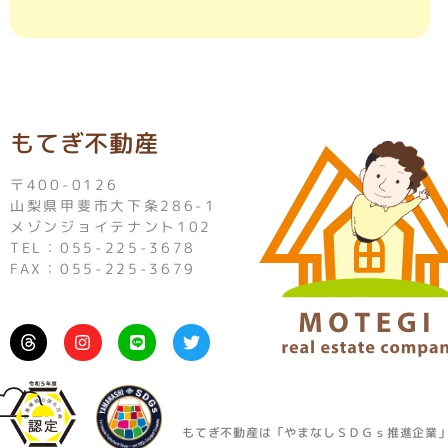
もてぎ不動産
〒400-0126
山梨県甲斐市大下条286-1
メゾンジョイテナント102
TEL：055-225-3678
FAX：055-225-3679
I
L
T
n
i
w
s
n
i
t
e
t
a
t
g
e
r
r
もてぎ不動産は「やまなしＳＤＧｓ推進企業