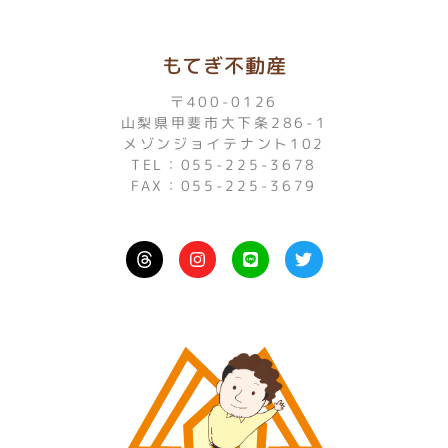
もてぎ不動産
〒400-0126
山梨県甲斐市大下条286-1
メゾンジョイテナント102
TEL：055-225-3678
FAX：055-225-3679
I
L
T
n
i
w
s
n
i
t
e
t
a
t
g
e
r
r
a
m