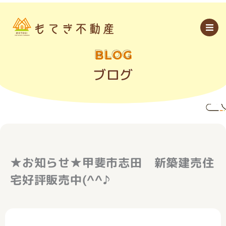
内
容
を
ス
キ
ッ
BLOG
プ
ブログ
★お知らせ★甲斐市志田 新築建売住
宅好評販売中(^^♪