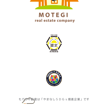
もてぎ不動産は「やまなしＳＤＧｓ推進企業」です