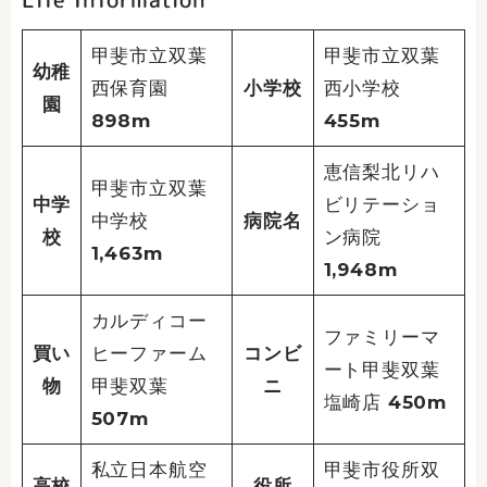
甲斐市立双葉
甲斐市立双葉
幼稚
西保育園
小学校
西小学校
園
898m
455m
恵信梨北リハ
甲斐市立双葉
中学
ビリテーショ
中学校
病院名
校
ン病院
1,463m
1,948m
カルディコー
ファミリーマ
買い
ヒーファーム
コンビ
ート甲斐双葉
物
甲斐双葉
ニ
塩崎店 450m
507m
私立日本航空
甲斐市役所双
高校
役所