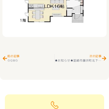
Prev
Ne
前の記事
次の記事
☆GW☆
★お知らせ★韮崎市藤井町北下條 区画④住宅用地 好評販売中(^^♪