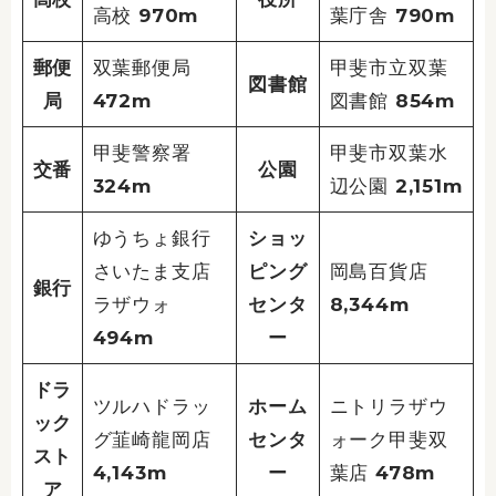
高校 970m
葉庁舎 790m
郵便
双葉郵便局
甲斐市立双葉
図書館
局
472m
図書館 854m
甲斐警察署
甲斐市双葉水
交番
公園
324m
辺公園 2,151m
ゆうちょ銀行
ショッ
さいたま支店
ピング
岡島百貨店
銀行
ラザウォ
センタ
8,344m
494m
ー
ドラ
ツルハドラッ
ホーム
ニトリラザウ
ック
グ韮崎龍岡店
センタ
ォーク甲斐双
スト
4,143m
ー
葉店 478m
ア