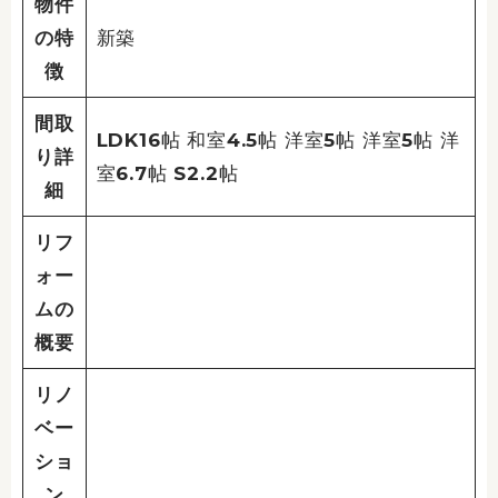
物件
の特
新築
徴
間取
LDK16帖 和室4.5帖 洋室5帖 洋室5帖 洋
り詳
室6.7帖 S2.2帖
細
リフ
ォー
ムの
概要
リノ
ベー
ショ
ン