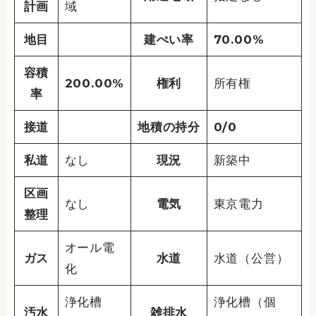
計画
域
地目
建ぺい率
70.00%
容積
200.00%
権利
所有権
率
接道
地積の持分
0/0
私道
なし
現況
新築中
区画
なし
電気
東京電力
整理
オール電
ガス
水道
水道（公営）
化
浄化槽
浄化槽（個
汚水
雑排水