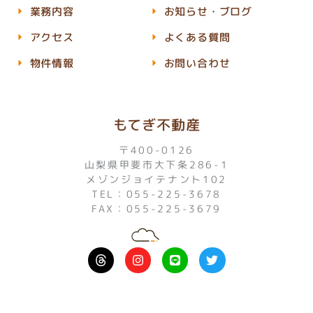
業務内容
お知らせ・ブログ
アクセス
よくある質問
物件情報
お問い合わせ
もてぎ不動産
〒400-0126
山梨県甲斐市大下条286-1
メゾンジョイテナント102
TEL：055-225-3678
FAX：055-225-3679
I
L
T
n
i
w
s
n
i
t
e
t
a
t
g
e