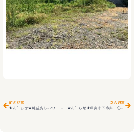
Prev
Ne
前の記事
次の記事
★お知らせ★眺望良し(^^♪ 北杜市明野町上手 ログハウス 7LDK 中古戸建住宅 好評販売中(^^♪
★お知らせ★甲斐市下今井 ② 物件お申込みありがとうございます(^_-)-☆