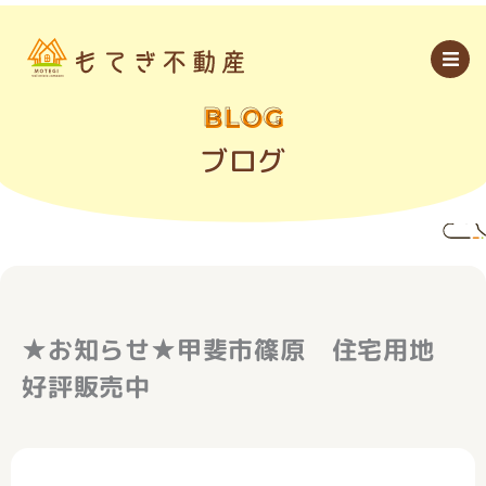
内
容
を
ス
キ
ッ
BLOG
プ
ブログ
★お知らせ★甲斐市篠原 住宅用地
好評販売中