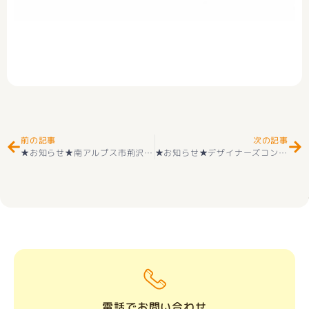
Prev
Ne
前の記事
次の記事
★お知らせ★南アルプス市荊沢 最終１区画（区画5） 住宅用地 好評販売中
★お知らせ★デザイナーズコンパクト分譲 新築一戸建て 甲府市 大里町 （国母駅 ） 2階建 ３ＬＤＫ 好評販売中
電話でお問い合わせ