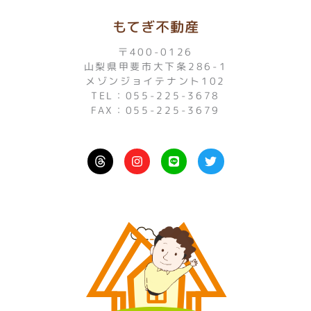
もてぎ不動産
〒400-0126
山梨県甲斐市大下条286-1
メゾンジョイテナント102
TEL：055-225-3678
FAX：055-225-3679
I
L
T
n
i
w
s
n
i
t
e
t
a
t
g
e
r
r
a
m