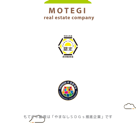
もてぎ不動産は「やまなしＳＤＧｓ推進企業」です