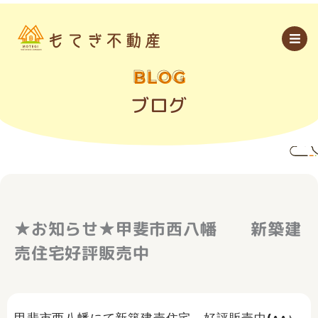
内
容
を
ス
キ
ッ
BLOG
プ
ブログ
★お知らせ★甲斐市西八幡 新築建
売住宅好評販売中