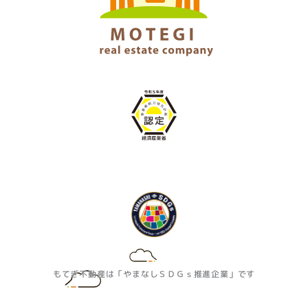
もてぎ不動産は「やまなしＳＤＧｓ推進企業」です