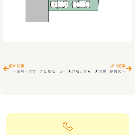
Prev
Ne
前の記事
次の記事
一宮町一之宮 売却相談 ３回目 ありがとうございました(^^♪
★お知らせ★ ★耐震・制震の家★耐震等級3取得 新築一戸建て 南アルプス市十日市場 第１ 全2棟 2階建 4ＬＤＫ 住宅性能評価付き 子育てエコホーム支援事業対象