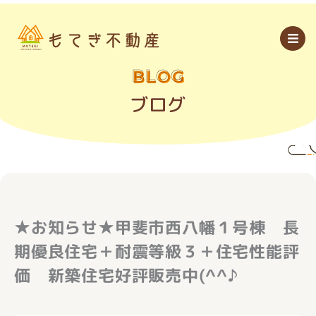
内
容
を
ス
キ
ッ
BLOG
プ
ブログ
★お知らせ★甲斐市西八幡１号棟 長
期優良住宅＋耐震等級３＋住宅性能評
価 新築住宅好評販売中(^^♪