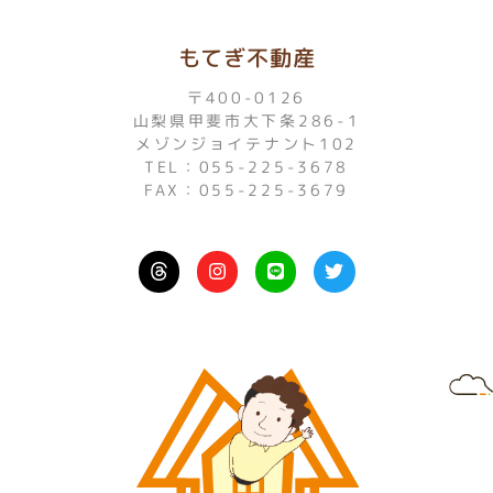
もてぎ不動産
〒400-0126
山梨県甲斐市大下条286-1
メゾンジョイテナント102
TEL：055-225-3678
FAX：055-225-3679
I
L
T
n
i
w
s
n
i
t
e
t
a
t
g
e
r
r
a
m