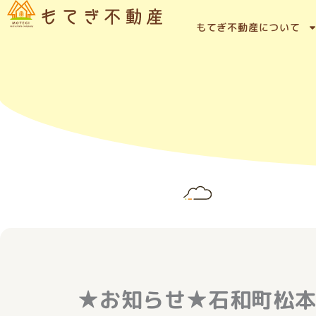
内
容
もてぎ不動産について
を
ス
キ
ッ
プ
★お知らせ★石和町松