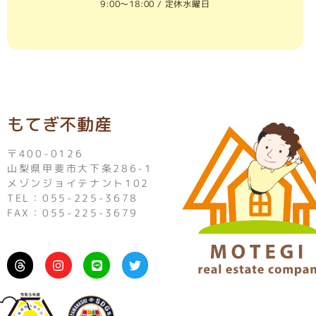
9:00〜18:00 / 定休水曜日
もてぎ不動産
〒400-0126
山梨県甲斐市大下条286-1
メゾンジョイテナント102
TEL：055-225-3678
FAX：055-225-3679
I
L
T
n
i
w
s
n
i
t
e
t
a
t