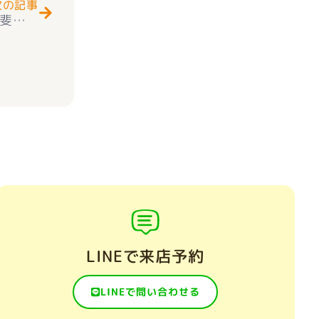
次の記事
★お知らせ★ 新築一戸建て 新築一戸建て甲斐市中下条 2階建 ３ＬＤＫ １号 デザイナーズコンパクト分譲 好評販売中(^^♪
LINEで来店予約
LINEで問い合わせる