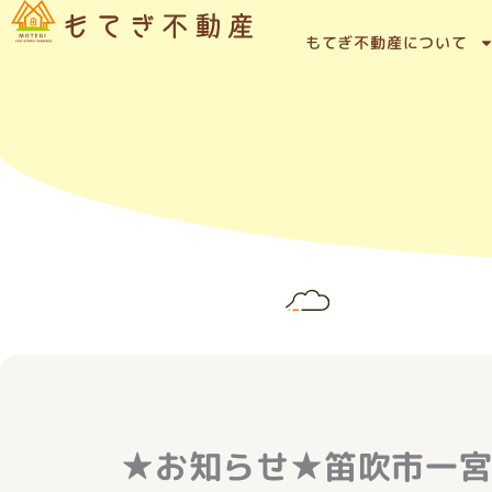
内
容
もてぎ不動産について
を
ス
キ
ッ
プ
★お知らせ★笛吹市一宮