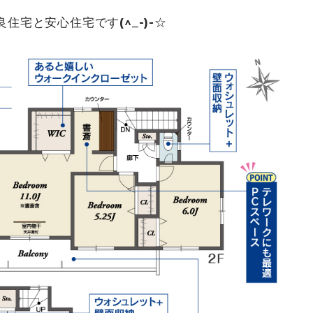
宅と安心住宅です(^_-)-☆