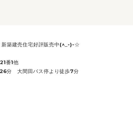
築建売住宅好評販売中(^_-)-☆
1番1他
ス26分 大間田バス停より徒歩7分