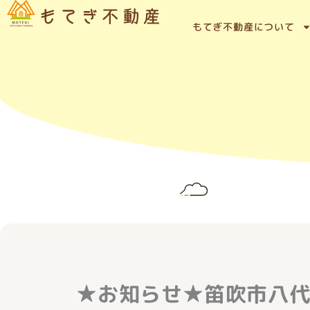
内
容
もてぎ不動産について
を
ス
キ
ッ
プ
★お知らせ★笛吹市八