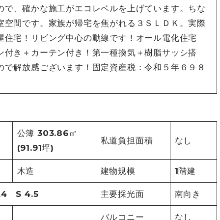
ので、確かな施工がエコレベルを上げています。ちな
室空間です。家族が帰宅を焦がれる３ＳＬＤＫ。実際
屋住宅！リビング中心の動線です！オール電化住宅
ン付き＋カーテン付き！第一種換気＋樹脂サッシ搭
ので解放感ございます！固定資産税：令和５年６９８
公簿 303.86㎡
私道負担面積
なし
(91.91坪)
木造
建物規模
1階建
.4 S 4.5
主要採光面
南向き
バルコニー
なし