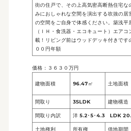
街の住戸で、その上高気密高断熱住宅な
みにおしゃれな空間を演出する吹抜の居
の空間をご自身で体感ください。築浅平
（ＩＨ・食洗器・エコキュート）エアコ
載！リビング前はウッドデッキ付きです
００円年額
価格：３６３０万円
建物面積
96.47㎡
土地面積
間取り
3SLDK
建物構造
間取り内訳
洋 5.2･5･4.3 LDK 20
土地権利
所有権
借地期間