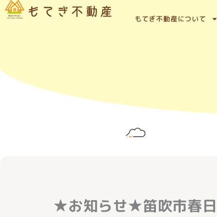
内
容
もてぎ不動産について
を
ス
キ
ッ
プ
★お知らせ★笛吹市春