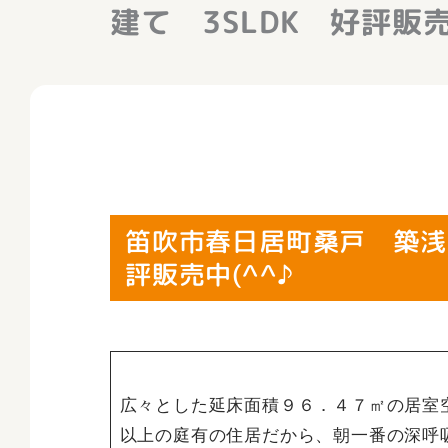
建て 3SLDK 好評販売
笛吹市春日居町桑戸 築浅
評販売中(^^♪
広々とした延床面積９６．４７㎡の居室
以上の庭有の住居だから、朝一番の深呼