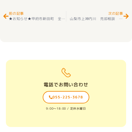
前の記事
次の記事
★お知らせ★甲府市新田町 全2棟 長期優良住宅＋耐震等級３取得＋住宅性能評価付き 外構（駐車3台可能）＋オール電化
山梨市上神内川 売却相談 ありがとうございました(^^♪
電話でお問い合わせ
055-225-3678
9:00〜18:00 / 定休水曜日