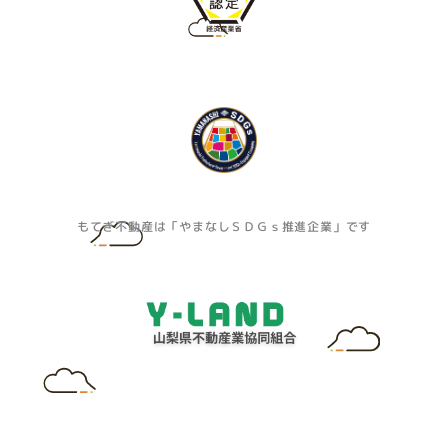
もてぎ不動産は「やまなしＳＤＧｓ推進企業」です