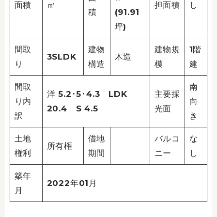
面積
㎡
担面積
し
積
(91.91
坪)
間取
建物
建物規
1階
3SLDK
木造
り
構造
模
建
間取
南
洋 5.2･5･4.3 LDK
主要採
り内
向
20.4 S 4.5
光面
訳
き
土地
借地
バルコ
な
所有権
権利
期間
ニー
し
築年
2022年01月
月