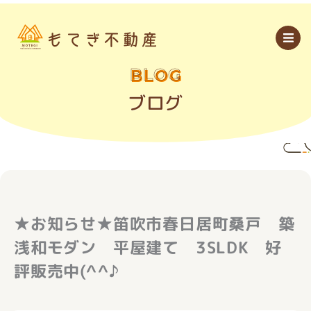
内
容
を
ス
キ
ッ
BLOG
プ
ブログ
★お知らせ★笛吹市春日居町桑戸 築
浅和モダン 平屋建て 3SLDK 好
評販売中(^^♪