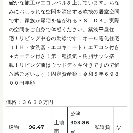
確かな施工がエコレベルを上げています。ちな
みにおしゃれな空間を演出する吹抜の居室空間
です。家族が帰宅を焦がれる３ＳＬＤＫ。実際
の空間をご自身で体感ください。築浅平屋住
宅！リビング中心の動線です！オール電化住宅
（ＩＨ・食洗器・エコキュート）エアコン付き
＋カーテン付き！第一種換気＋樹脂サッシ搭
載！リビング前はウッドデッキ付きですので解
放感ございます！固定資産税：令和５年６９８
００円年額
価格：３６３０万円
公簿
土地
303.86
建物
96.47
私道負
な
面
㎡